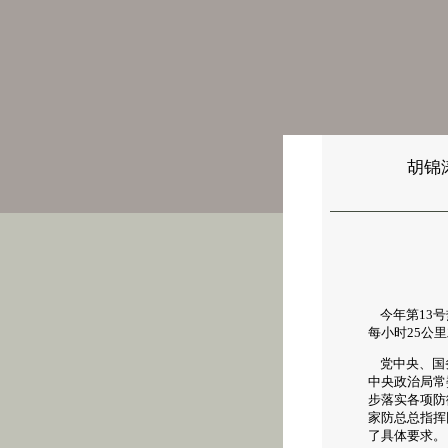
胡锦
今年第13号
每小时25公
党中央、国务
中央政治局常
步落实各项防
家防总总指挥
了具体要求。