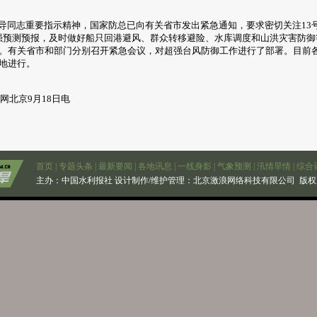
同志重要指示精神，国家防总已向有关省市发出紧急通知，要求密切关注13号
强预测预报，及时做好船只回港避风、群众转移避险、水库调度和山洪灾害防御
。有关省市和部门分别召开紧急会议，对超强台风防御工作进行了部署。目前
地进行。
网北京9月18日电
首页
|
专题头条
|
最新要闻
|
各地讯息
|
一线身影
|
气象预测
|
汛情旱情
|
综合
主办：
中国水利报社
设计制作/维护管理：北京激浪网络科技有限公司 版权