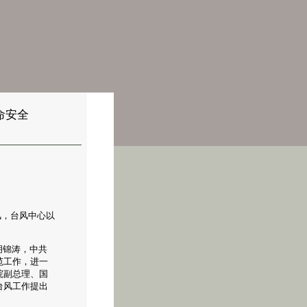
命安全
风，台风中心以
。
胡锦涛，中共
范工作，进一
院副总理、国
台风工作提出