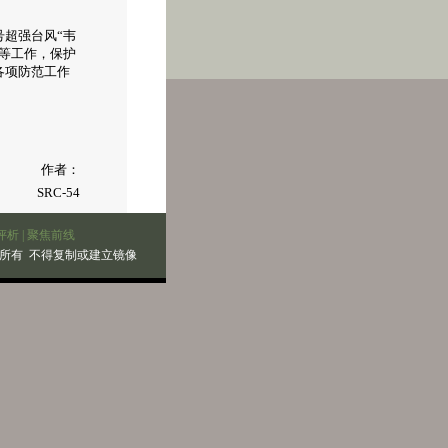
超强台风“韦
等工作，保护
各项防范工作
作者：
SRC-54
评析
|
聚焦前线
所有 不得复制或建立镜像