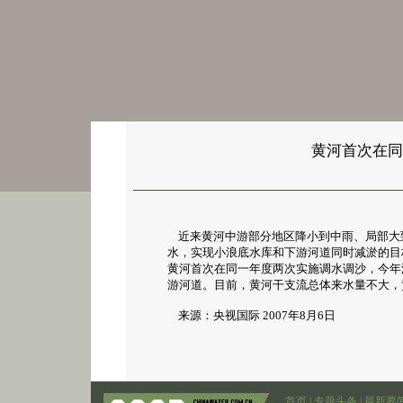
黄河首次在同
近来黄河中游部分地区降小到中雨、局部大
水，实现小浪底水库和下游河道同时减淤的目
黄河首次在同一年度两次实施调水调沙，今年
游河道。目前，黄河干支流总体来水量不大，
来源：央视国际 2007年8月6日
首页
|
专题头条
|
最新要