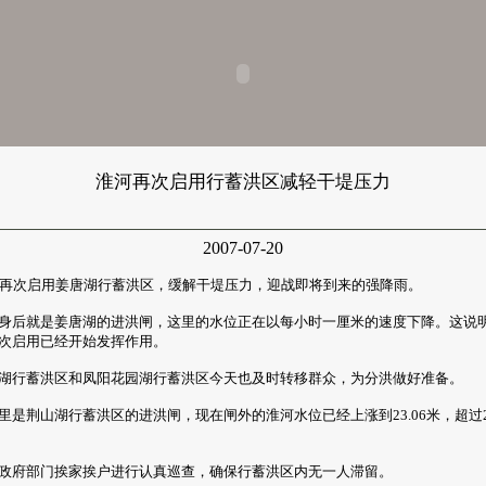
淮河再次启用行蓄洪区减轻干堤压力
2007-07-20
再次启用姜唐湖行蓄洪区，缓解干堤压力，迎战即将到来的强降雨。
后就是姜唐湖的进洪闸，这里的水位正在以每小时一厘米的速度下降。这说
次启用已经开始发挥作用。
行蓄洪区和凤阳花园湖行蓄洪区今天也及时转移群众，为分洪做好准备。
荆山湖行蓄洪区的进洪闸，现在闸外的淮河水位已经上涨到23.06米，超过22
府部门挨家挨户进行认真巡查，确保行蓄洪区内无一人滞留。