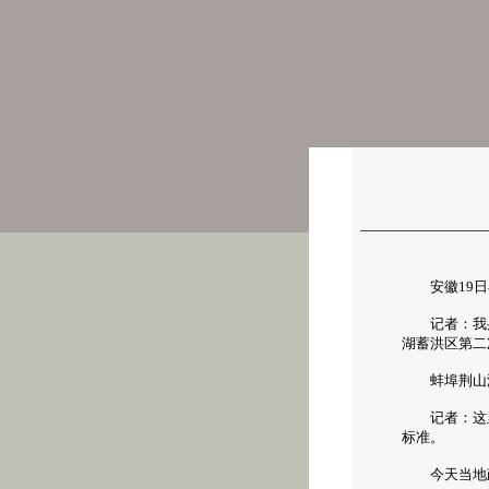
安徽19日
记者：我身
湖蓄洪区第二
蚌埠荆山湖
记者：这里是
标准。
今天当地政