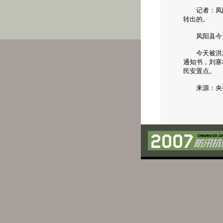
记者：凤阳县
转出的。
凤阳县今天凌
今天被洪水
通知书，刘寨
民安置点。
来源：央视国