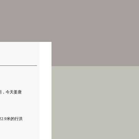
明，今天姜唐
.9米的行洪