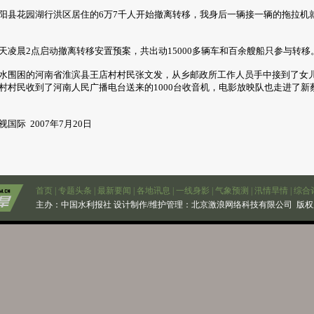
花园湖行洪区居住的6万7千人开始撤离转移，我身后一辆接一辆的拖拉机
晨2点启动撤离转移安置预案，共出动15000多辆车和百余艘船只参与转移
围困的河南省淮滨县王店村村民张文发，从乡邮政所工作人员手中接到了女
村村民收到了河南人民广播电台送来的1000台收音机，电影放映队也走进了新蔡
际 2007年7月20日
首页
|
专题头条
|
最新要闻
|
各地讯息
|
一线身影
|
气象预测
|
汛情旱情
|
综合
主办：
中国水利报社
设计制作/维护管理：北京激浪网络科技有限公司 版权