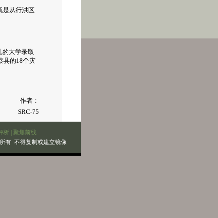
就是从行洪区
。
儿的大学录取
县的18个灾
作者：
SRC-75
评析
|
聚焦前线
所有 不得复制或建立镜像