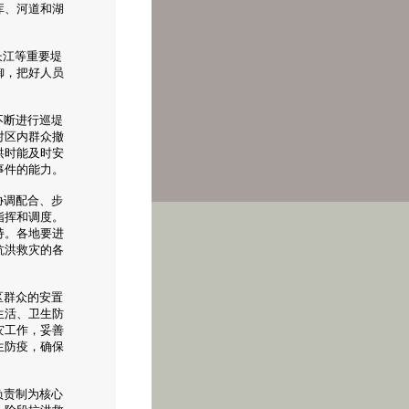
库、河道和湖
长江等重要堤
御，把好人员
不断进行巡堤
对区内群众撤
洪时能及时安
事件的能力。
协调配合、步
指挥和调度。
持。各地要进
抗洪救灾的各
区群众的安置
生活、卫生防
灾工作，妥善
生防疫，确保
负责制为核心