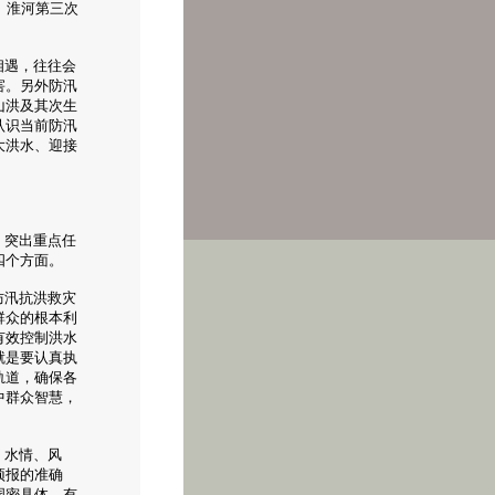
。淮河第三次
。
相遇，往往会
害。另外防汛
山洪及其次生
认识当前防汛
大洪水、迎接
，突出重点任
四个方面。
防汛抗洪救灾
群众的根本利
有效控制洪水
就是要认真执
轨道，确保各
中群众智慧，
、水情、风
预报的准确
周密具体、有