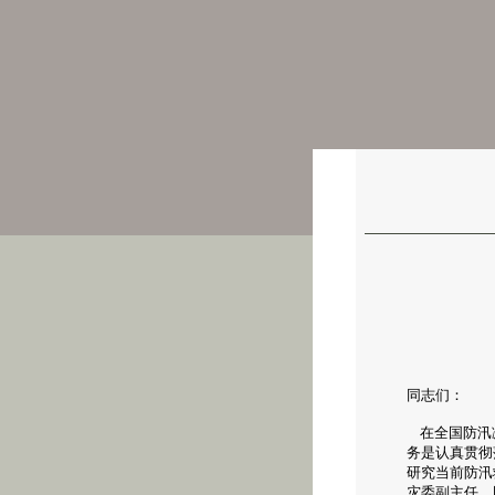
同志们：
在全国防汛减
务是认真贯彻
研究当前防汛
灾委副主任、