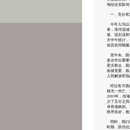
地结合实际传
一、充分肯
今年入汛以来
来，淮河流域
坡、泥石流和
天中午统计，
份历史同期最
党中央、国务
多次作出重要
受灾群众，慰
各级党委、政
人民解放军指
经过各方面的
移无一伤亡、
2003年，
少了五分之四
卓有成效的。
秩序良好，救
同时，我们应
时期，防汛抗