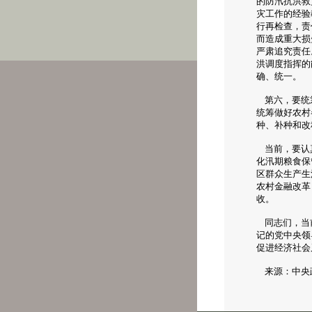
的防汛抗洪救
灾工作的经验
行再检查，责
而造成重大损
严肃追究责任
洪调度指挥的
确、统一。
第六，要统筹
统筹做好农村
种、补种和改
当前，要认真
化汛期粮食保
区群众生产生
农村金融改革
收。
同志们，当前
记的党中央领
促进经济社会
来源：中央政府