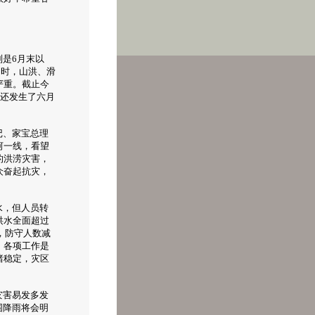
是6月末以
同时，山洪、滑
严重。截止今
区还发生了六月
记、家宝总理
河一线，看望
的洪涝灾害，
众奋起抗灾，
水，但人员转
洪水全面超过
，防守人数减
，各项工作是
绪稳定，灾区
灾害易发多发
围降雨将会明