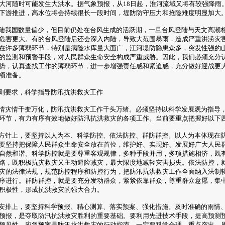
大河随时可能发生大洪水。据气象预报，从18日起，淮河流域又将有较强降雨
下游推进，高水位将会持续很长一段时间，堤防防守压力和抢险难度明显加大
我国数量偏少，但目前仍处在台风生成的活跃期，一旦台风登陆与天文高潮
危害更大。有的台风登陆后还会深入内陆，导致大范围暴雨，造成严重洪涝灾
在许多薄弱环节，特别是病险水库量大面广，江河堤防隐患众多，突发性强的
的监测和预警手段，对人民群众生命安全构成严重威胁。因此，我们必须充分
势，认真查找工作的薄弱环节，进一步增强责任感和紧迫感，充分做好迎战更
项准备。
则要求，科学指导防汛抗洪救灾工作
灾情千变万化，防汛抗洪救灾工作千头万绪。必须坚持以科学发展观为指导
环节，有力有序有效地做好防汛抗洪救灾的各项工作。当前要重点把握好以下
针上，要坚持以人为本、科学防控、依法防控、群防群控。以人为本体现在
要坚持把保障人民群众生命安全放在首位，维护好、实现好、发展好广大人民
自然和谐。科学防控就是要尊重客观规律，多种手段并用，多项措施相济，既
路，既积极抗灾救灾又主动避险减灾，最大限度地减轻灾害损失。依法防控，
灾的法律法规，规范防控程序和防控行为，把防汛抗洪救灾工作全面纳入法制
序进行。群防群控，就是要充分发动群众，紧紧依靠群众，尊重群众意愿，集
积极性，形成抗洪救灾的强大合力。
排上，要坚持科学预报、精心测算、落实预案、强化措施。及时准确的雨情
预报，是夺取防汛抗洪救灾胜利的重要基础。要利用先进技术手段，提高预测
预见性。应急预案是防汛抗洪救灾的行动指南，一定要科学合理、重点突出、