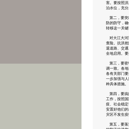
害。要按照洪
泊水位，充分
第二，要突出
防的防守，确
转移这一关键
对大江大河重
查险。抗洪抢
退道路、交通
全地启用。要
第三，要密切
调一致。各地
各有关部门要
一步加强与人
种具体措施。
第四，要搞好
工作，按照国
疫、社会稳定
安置好他们的
灾区不发生疫
第五，要落实