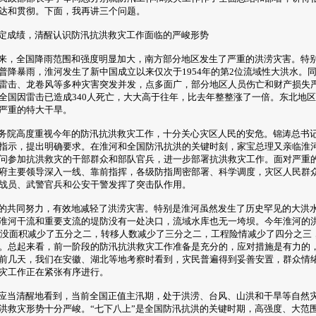
达和贯彻。下面，我再讲三个问题。
定成绩，清醒认识防汛抗洪救灾工作面临的严峻形势
，全国降雨范围和强度明显加大，南方部分地区发生了严重的洪涝灾害。特别
普降暴雨，淮河发生了新中国成立以来仅次于1954年的第2位流域性大洪水。
雷击、龙卷风等多种灾害突发并发，点多面广，部分地区人员伤亡和财产损失
全国因雷击已造成340人死亡，大大高于往年，比去年整整涨了一倍。东北地
严重的特大干旱。
院高度重视今年的防汛抗洪救灾工作，十分关心灾区人民的安危。锦涛总书
指示，提出明确要求。在淮河和全国防汛抗洪的关键时刻，家宝总理又亲临淮
问参加抗洪救灾的干部群众和部队官兵，进一步部署抗洪救灾工作。面对严重
府主要领导深入一线、靠前指挥，各级防指周密部署、科学调度，灾区人民群
战员、武警官兵和公安干警发挥了突击队作用。
共同努力，有效地减轻了洪涝灾害。特别是淮河虽然发生了历史罕见的大洪
淮河干流和重要支流的堤防没有一处决口，流域水库也无一垮坝。今年淮河的
但淹没面积减少了五分之二，转移人数减少了三分之二，工程险情减少了四分之三
。总起来看，前一阶段的防汛抗洪救灾工作准备是充分的，应对措施是有力的
前几天，我们在安徽、湖北等地考察时看到，灾民普遍得到妥善安置，群众情
灾工作正在紧张有序进行。
当清醒地看到，当前全国正值主汛期，处于洪涝、台风、山洪和干旱等自然
洪救灾形势十分严峻。“七下八上”是全国防汛抗洪的关键时期，高强度、大范