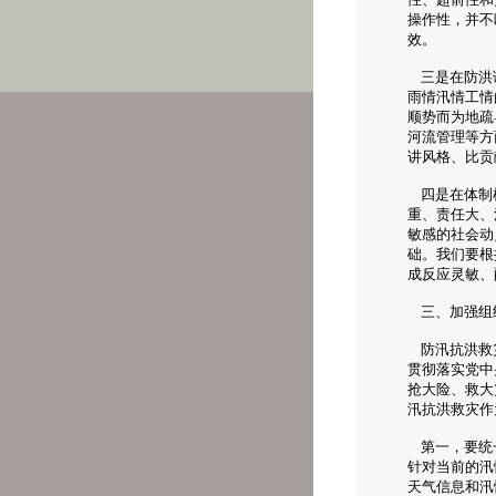
操作性，并不
效。
三是在防洪调
雨情汛情工情
顺势而为地疏
河流管理等方
讲风格、比贡
四是在体制机
重、责任大、
敏感的社会动
础。我们要根
成反应灵敏、
三、加强组
防汛抗洪救灾
贯彻落实党中
抢大险、救大
汛抗洪救灾作
第一，要统一
针对当前的汛
天气信息和汛