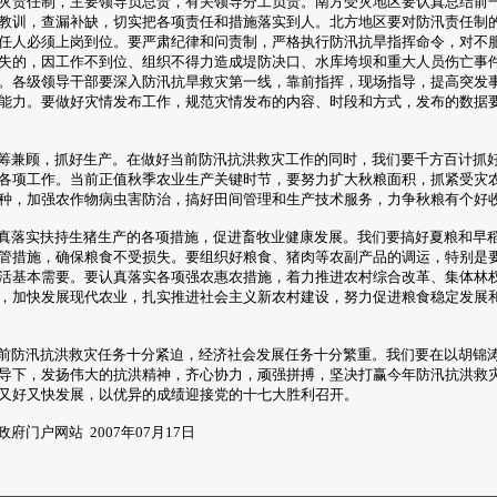
灾责任制，主要领导负总责，有关领导分工负责。南方受灾地区要认真总结前
教训，查漏补缺，切实把各项责任和措施落实到人。北方地区要对防汛责任制
任人必须上岗到位。要严肃纪律和问责制，严格执行防汛抗旱指挥命令，对不
失的，因工作不到位、组织不得力造成堤防决口、水库垮坝和重大人员伤亡事
。各级领导干部要深入防汛抗旱救灾第一线，靠前指挥，现场指导，提高突发
能力。要做好灾情发布工作，规范灾情发布的内容、时段和方式，发布的数据
兼顾，抓好生产。在做好当前防汛抗洪救灾工作的同时，我们要千方百计抓
各项工作。当前正值秋季农业生产关键时节，要努力扩大秋粮面积，抓紧受灾
种，加强农作物病虫害防治，搞好田间管理和生产技术服务，力争秋粮有个好
落实扶持生猪生产的各项措施，促进畜牧业健康发展。我们要搞好夏粮和早
管措施，确保粮食不受损失。要组织好粮食、猪肉等农副产品的调运，特别是
活基本需要。要认真落实各项强农惠农措施，着力推进农村综合改革、集体林
，加快发展现代农业，扎实推进社会主义新农村建设，努力促进粮食稳定发展
防汛抗洪救灾任务十分紧迫，经济社会发展任务十分繁重。我们要在以胡锦
导下，发扬伟大的抗洪精神，齐心协力，顽强拼搏，坚决打赢今年防汛抗洪救
又好又快发展，以优异的成绩迎接党的十七大胜利召开。
门户网站 2007年07月17日