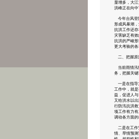
显增多，大江
洪峰正在向中
今年台风登陆
形成风暴潮，
抗洪工作还存
灾害缺乏有效
抗洪的严峻形
更大考验的各
二、把握原
当前雨情汛情
务，把握关键
一是在指导方
工作中，就是
益，促进人与
又给洪水以出
行防汛抗洪救
项工作有力有
调动各方面的
二是在工作安
情、旱情预测
性、超前性和