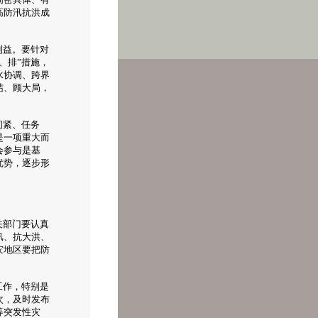
高防汛抗洪成
利益。要针对
、排”措施，
水协调、跨界
结、顾大局，
间紧、任务
是一项重大而
会参与是基
优势，逐步形
关部门要认真
汛、抗大洪、
灾地区要把防
工作，特别是
次，及时发布
等突发性灾