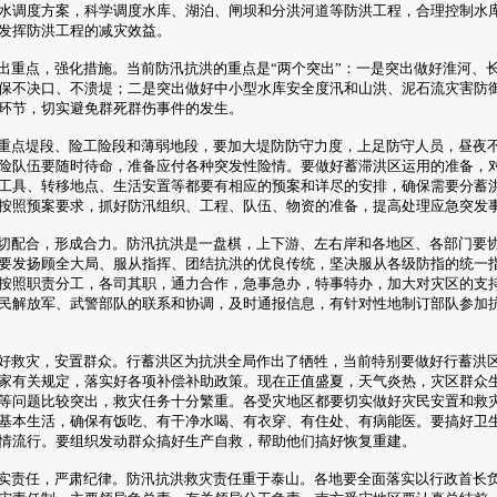
水调度方案，科学调度水库、湖泊、闸坝和分洪河道等防洪工程，合理控制水
发挥防洪工程的减灾效益。
重点，强化措施。当前防汛抗洪的重点是“两个突出”：一是突出做好淮河、
保不决口、不溃堤；二是突出做好中小型水库安全度汛和山洪、泥石流灾害防
环节，切实避免群死群伤事件的发生。
点堤段、险工险段和薄弱地段，要加大堤防防守力度，上足防守人员，昼夜
险队伍要随时待命，准备应付各种突发性险情。要做好蓄滞洪区运用的准备，
工具、转移地点、生活安置等都要有相应的预案和详尽的安排，确保需要分蓄
按照预案要求，抓好防汛组织、工程、队伍、物资的准备，提高处理应急突发
配合，形成合力。防汛抗洪是一盘棋，上下游、左右岸和各地区、各部门要
要发扬顾全大局、服从指挥、团结抗洪的优良传统，坚决服从各级防指的统一
按照职责分工，各司其职，通力合作，急事急办，特事特办，加大对灾区的支
民解放军、武警部队的联系和协调，及时通报信息，有针对性地制订部队参加
救灾，安置群众。行蓄洪区为抗洪全局作出了牺牲，当前特别要做好行蓄洪
家有关规定，落实好各项补偿补助政策。现在正值盛夏，天气炎热，灾区群众
等问题比较突出，救灾任务十分繁重。各受灾地区都要切实做好灾民安置和救
基本生活，确保有饭吃、有干净水喝、有衣穿、有住处、有病能医。要搞好卫
情流行。要组织发动群众搞好生产自救，帮助他们搞好恢复重建。
责任，严肃纪律。防汛抗洪救灾责任重于泰山。各地要全面落实以行政首长