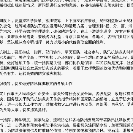
断根据出现的新情况、新问题进行充实和完善。各项措施要切实落实到位，提
度上，要坚持科学决策、蓄泄统筹、上下游左右岸兼顾、局部利益服从全局
的变化，统筹考虑防洪工程的运用时机和运用方案，合理安排“拦、分、蓄、滞
导洪水，科学有效地管理洪水，确保防洪安全。在上下游洪水调度、左右岸用
面，要着眼全局需要，兼顾各方利益，寻求共赢局面。各地区、各部门要讲团
献，坚决服从命令听指挥，努力以最小的代价换取全面的胜利。
制上，要坚持统一指挥、部门协作、军民联防、社会参与。防汛抗洪救灾时
涉及面广、关注度高，丝丝相扣，环环相连，是一个艰巨而复杂的系统工程，
员。做好这项工作，统一指挥是关键，部门协作是保障，军民联防是支撑，社
据新时期经济社会发展对防灾减灾的要求，着眼于发挥我国的政治优势和制度
配合有力、运转高效的防灾减灾机制。
织领导，切实做好防汛抗洪救灾的各项工作
工作事关人民群众生命安全，事关经济社会发展全局。各级党委、政府和有
央、国务院关于防汛抗洪救灾工作的指示精神和国家防总的部署，立足于防大
灾，进一步加大工作力度，对抗洪救灾工作进行再动员、再部署、再落实。受
为头等大事，切实抓紧抓好。
指挥，科学调度。国家防总、流域防总和各地防指要统筹部署防汛抗洪救灾
情，进一步完善和落实各项防汛抗洪措施。要密切关注雨情水情，加密预报频
情，为防洪决策提供及时准确的依据，特别要警惕和预防台风、泥石流、滑坡