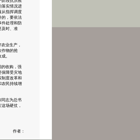
一阶段抗洪救
的落实情况进
服从指挥调度
件的，要依法
事件处理和防
要及时、准
好农业生产，
农作物的抢
收成。
稻的收购，强
要保障受灾地
权制度改革和
和农民持续增
涛同志为总书
灾这场硬仗，
作者：