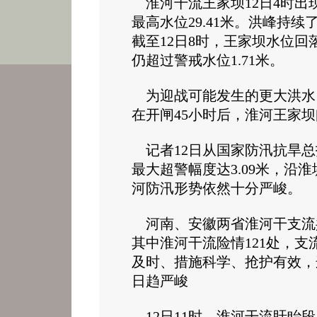
淮河干流王家坝12日4时出现洪
最高水位29.41米。洪峰持
截至12日8时，王家坝水位回落
仍超过警戒水位1.71米。
为迎战可能发生的更大洪水，
在开闸45小时后，淮河王家坝
记者12日从国家防汛抗旱总
最大超警幅度达3.09米，沿
河防汛形势依然十分严峻。
河南、安徽两省淮河干支流共出
其中淮河干流险情121处，支
及时、措施科学、抢护有效，
日趋严峻
12日11时，淮河干流盱眙段