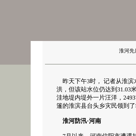
淮河先
昨天下午3时， 记者从淮滨
洪，但该站水位仍达到31.03
洼地堤内堤外一片汪洋，249
篷的淮滨县台头乡灾民领到了
淮河防汛·河南