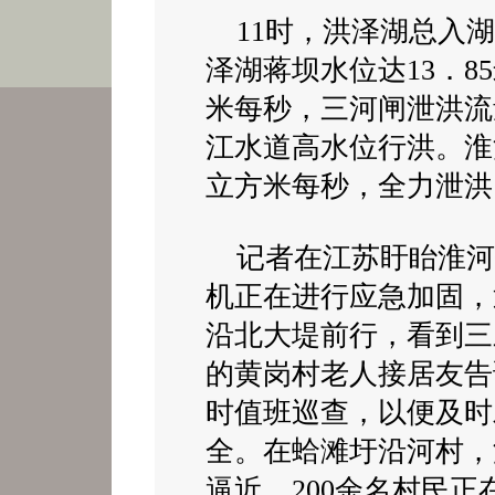
11时，洪泽湖总入湖流
泽湖蒋坝水位达13．85
米每秒，三河闸泄洪流
江水道高水位行洪。淮
立方米每秒，全力泄洪
记者在江苏盱眙淮河
机正在进行应急加固，
沿北大堤前行，看到三
的黄岗村老人接居友告
时值班巡查，以便及时
全。在蛤滩圩沿河村，
逼近，200余名村民