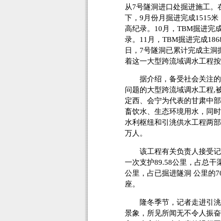
从7号隧洞进口处掘进施工。
下，9月份月掘进完成1515
高纪录。10月，TBM掘进完成
录。11月，TBM掘进完成18
日，7号隧洞已累计完成主洞掘进 
着这一大型跨流域调水工程按
据介绍，备受社会关注的引
问题的大型跨流域调水工程,
定西、会宁为代表的甘肃中部
畜饮水、生态环境用水，同时
水利枢纽和引洮供水工程两部分
万人。
该工程有关负责人接受记者
一次支护89.58公里，占总干渠
公里，占已掘进隧洞 公里的70
座。
隆冬季节，记者走进引洮供
景象，所见所闻无不令人振奋