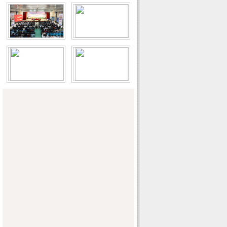
珠江防总实施水量调度保珠澳供水 缓西江
滞航
黄委要求全力做好水利普查填表上报阶段
工作的组织实施
江西组织“加快水利改革发展记者采访
团”深入基层采访报道
中小河流水文监测系统建设全面推进
引洮工程刷新世界隧洞建设纪录 进入全面
冲刺阶段
天津：试行最严格水资源管理制度出实招
聊城黄河滩区生态改善引来千只大雁越冬
南水北调公益宣传片“亮相”央视1套黄金时
间
水文化建设规划纲要（2011-2020年）
陕西省水利厅加快推进陕北黄河引水工程
前期工作
中新网：四川540处水源地不达标 新条例
将解决五大问题
中国青年报：保护母亲河全国青少年生态
环保社团小额资助项目发布
大江网：江西:15%城建税用于城市防洪和