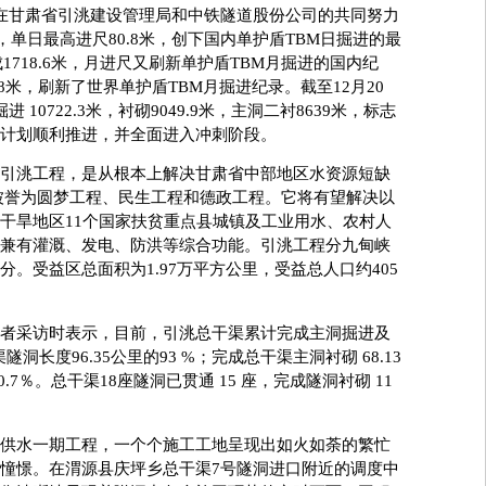
在甘肃省引洮建设管理局和中铁隧道股份公司的共同努力
米，单日最高进尺80.8米，创下国内单护盾TBM日掘进的最
1718.6米，月进尺又刷新单护盾TBM月掘进的国内纪
68米，刷新了世界单护盾TBM月掘进纪录。截至12月20
10722.3米，衬砌9049.9米，主洞二衬8639米，标志
计划顺利推进，并全面进入冲刺阶段。
洮工程，是从根本上解决甘肃省中部地区水资源短缺
被誉为圆梦工程、民生工程和德政工程。它将有望解决以
干旱地区11个国家扶贫重点县城镇及工业用水、农村人
兼有灌溉、发电、防洪等综合功能。引洮工程分九甸峡
。受益区总面积为1.97万平方公里，受益总人口约405
采访时表示，目前，引洮总干渠累计完成主洞掘进及
隧洞长度96.35公里的93 %；完成总干渠主洞衬砌 68.13
.7％。总干渠18座隧洞已贯通 15 座，完成隧洞衬砌 11
水一期工程，一个个施工工地呈现出如火如荼的繁忙
憧憬。在渭源县庆坪乡总干渠7号隧洞进口附近的调度中