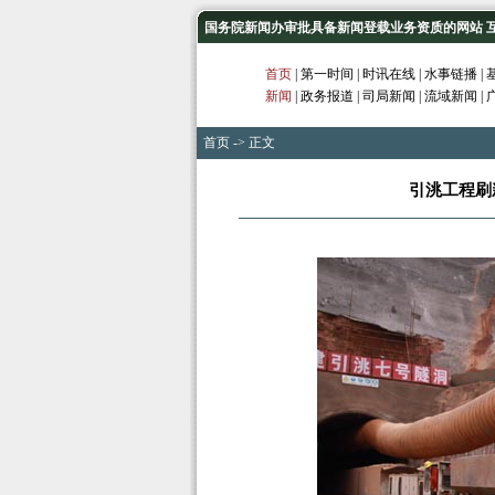
国务院新闻办审批具备新闻登载业务资质的网站 互联网
首页
|
第一时间
|
时讯在线
|
水事链播
|
新闻
|
政务报道
|
司局新闻
|
流域新闻
|
首页
-> 正文
引洮工程刷