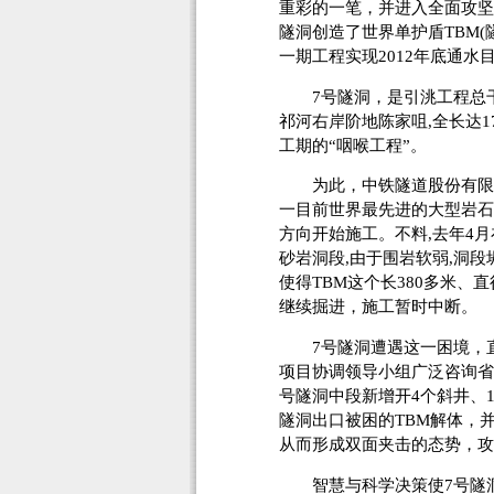
重彩的一笔，并进入全面攻坚
隧洞创造了世界单护盾TBM
一期工程实现2012年底通水
7号隧洞，是引洮工程总干
祁河右岸阶地陈家咀,全长达1
工期的“咽喉工程”。
为此，中铁隧道股份有限公司
一目前世界最先进的大型岩石隧
方向开始施工。不料,去年4月
砂岩洞段,由于围岩软弱,洞段
使得TBM这个长380多米、
继续掘进，施工暂时中断。
7号隧洞遭遇这一困境，直
项目协调领导小组广泛咨询省
号隧洞中段新增开4个斜井、
隧洞出口被困的TBM解体，
从而形成双面夹击的态势，攻
智慧与科学决策使7号隧洞建