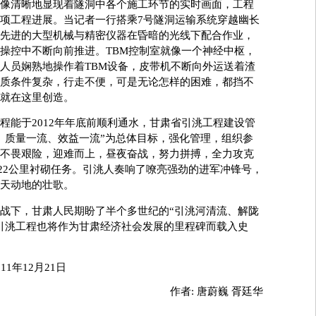
像清晰地显现着隧洞中各个施工环节的实时画面，工程
项工程进展。当记者一行搭乘7号隧洞运输系统穿越幽长
先进的大型机械与精密仪器在昏暗的光线下配合作业，
操控中不断向前推进。TBM控制室就像一个神经中枢，
人员娴熟地操作着TBM设备，皮带机不断向外运送着渣
质条件复杂，行走不便，可是无论怎样的困难，都挡不
就在这里创造。
能于2012年年底前顺利通水，甘肃省引洮工程建设管
、质量一流、效益一流”为总体目标，强化管理，组织参
不畏艰险，迎难而上，昼夜奋战，努力拼搏，全力攻克
28.22公里衬砌任务。引洮人奏响了嘹亮强劲的进军冲锋号，
天动地的壮歌。
下，甘肃人民期盼了半个多世纪的“引洮河清流、解陇
引洮工程也将作为甘肃经济社会发展的里程碑而载入史
11年12月21日
作者:
唐蔚巍 胥廷华