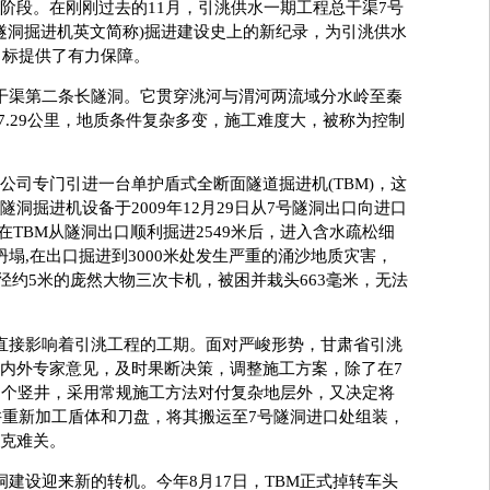
阶段。在刚刚过去的11月，引洮供水一期工程总干渠7号
(隧洞掘进机英文简称)掘进建设史上的新纪录，为引洮供水
目标提供了有力保障。
渠第二条长隧洞。它贯穿洮河与渭河两流域分水岭至秦
7.29公里，地质条件复杂多变，施工难度大，被称为控制
专门引进一台单护盾式全断面隧道掘进机(TBM)，这
洞掘进机设备于2009年12月29日从7号隧洞出口向进口
在TBM从隧洞出口顺利掘进2549米后，进入含水疏松细
坍塌,在出口掘进到3000米处发生严重的涌沙地质灾害，
直径约5米的庞然大物三次卡机，被困并栽头663毫米，无法
接影响着引洮工程的工期。面对严峻形势，甘肃省引洮
内外专家意见，及时果断决策，调整施工方案，除了在7
1个竖井，采用常规施工方法对付复杂地层外，又决定将
并重新加工盾体和刀盘，将其搬运至7号隧洞进口处组装，
克难关。
设迎来新的转机。今年8月17日，TBM正式掉转车头