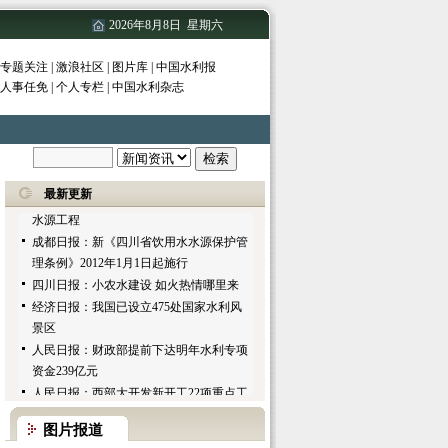
水文化建设规划纲要（2011-2020年）
2026年8月8日 星期六
陕西省水利厅加快推进陕北黄河引水工程
前期工作
专题关注
|
激浪社区
|
图片库
|
中国水利报
中新网：四川540处水源地不达标 新条例
人事任免
|
个人专栏
|
中国水利杂志
将解决五大问题
中国青年报：保护母亲河全国青少年生态
环保社团小额资助项目发布
大江网：江西:15%城建税用于城市防洪和
水源工程
最新更新
成都日报：新《四川省饮用水水源保护管
理条例》2012年1月1日起施行
四川日报：小农水建设 如火热情哪里来
经济日报：我国已设立475处国家水利风
景区
人民日报：财政部提前下达明年水利专项
资金239亿元
人民日报：西部大开发新开工22项重点工
程投资2079亿
陕西清查出水利普查对象141.53万个
图片报道
甘肃省南阳渠灌溉工程通过竣工验收