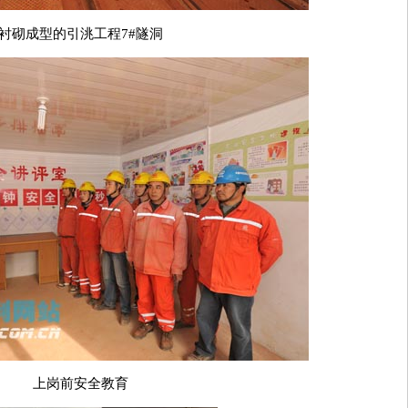
衬砌成型的引洮工程7#隧洞
上岗前安全教育