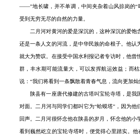
——”地长啸，并不单调，中间夹杂着山风掠岗的“
受到无穷无尽的自然的力量。
二月河对黄河的爱是深沉的，这种深沉的爱饱含
还是一条人文的河流，是中华民族的命根子。他认
就大为赞叹。在接受中国水利报记者专访时，他曾
群，丰水期可能流量大，可以发挥航运效益；而枯
说：“我们将看到一条飘散着青春气息，流向更加灿
陕县有一座唐代修建的古塔叫宝轮寺塔，是我国
对面。二月河与同学们都叫它为“蛤蟆塔”，因为他
回声。二月河很怀念他在陕县的岁月，怀念他的小
看到巍然屹立的宝轮寺塔时，便觉得心里踏实。他