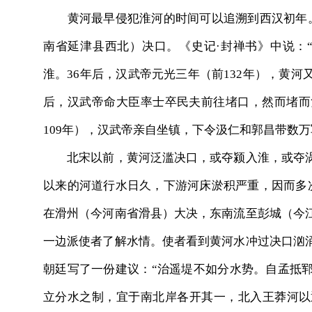
黄河最早侵犯淮河的时间可以追溯到西汉初年。汉
南省延津县西北）决口。《史记·封禅书》中说：
淮。36年后，汉武帝元光三年（前132年），黄
后，汉武帝命大臣率士卒民夫前往堵口，然而堵而
109年），汉武帝亲自坐镇，下令汲仁和郭昌带数
北宋以前，黄河泛滥决口，或夺颍入淮，或夺涡
以来的河道行水日久，下游河床淤积严重，因而多次
在滑州（今河南省滑县）大决，东南流至彭城（今
一边派使者了解水情。使者看到黄河水冲过决口汹
朝廷写了一份建议：“治遥堤不如分水势。自孟抵
立分水之制，宜于南北岸各开其一，北入王莽河以