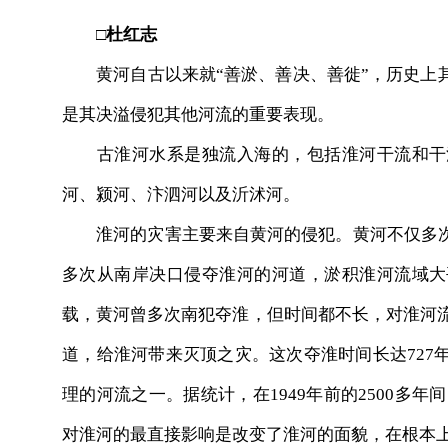
□
杜红志
黄河自古以来就“善淤、善决、善徙”，历史上其
是其决溢侵犯其他河流的重要表现。
古淮河水系是独流入海的，包括淮河干流和干流
河、颍河、汴泗河以及沂沭河。
淮河的灾害主要来自黄河的侵犯。黄河不仅多次
多次从南岸决口侵夺淮河的河道，淤积淮河流域大
载，黄河曾多次南犯夺淮，但时间都不长，对淮河流
道，给淮河带来灭顶之灾。这次夺淮时间长达727
理的河流之一。据统计，在1949年前的2500多年
对淮河的最直接影响是改变了淮河的面貌，在根本