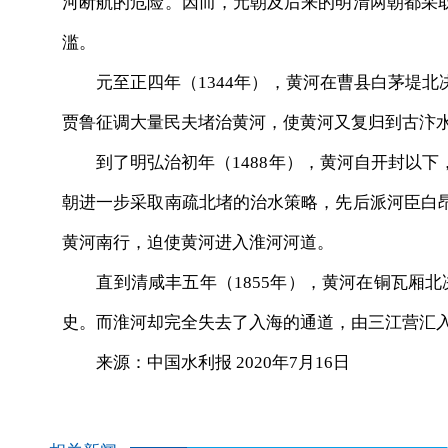
河断航的危险。因而，元朝及后来的明清两朝都采
滥。
元至正四年（1344年），黄河在曹县白茅堤北
贾鲁征调大量民夫堵治黄河，使黄河又复归到古汴
到了明弘治初年（1488年），黄河自开封以下
朝进一步采取南疏北堵的治水策略，先后派河臣白
黄河南行，迫使黄河进入淮河河道。
直到清咸丰五年（1855年），黄河在铜瓦厢北决
史。而淮河却完全失去了入海的通道，由三江营汇
来源：中国水利报 2020年7月16日