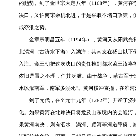
的趋势。到了金世宗大定八年（1168年），黄河
决口，又怕南宋乘机北进，于是采取不堵口政策，
成夺淮之势。
金章宗明昌五年（1194年），黄河又从阳武光
北清河（古济水下游）入渤海；其南支在砀山以下
入海。金王朝把这次决口的责任推到都水监王汝嘉
依旧是置之不理，任其泛滥。由于战争，蒙古军于宋
水以灌南军，南军多溺死”。黄河横冲直撞，在淮
到了元代，在至元十九年（1282年）开凿了济
化。如果黄河在北岸决口将危及山东境内的会通河
果黄河南决，则有泗水、涡河、颍河等河道障碍，