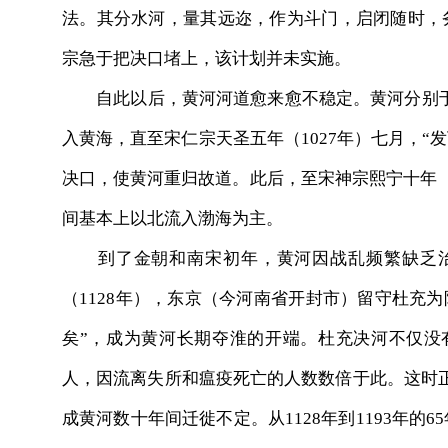
法。其分水河，量其远迩，作为斗门，启闭随时，
宗急于把决口堵上，该计划并未实施。
自此以后，黄河河道愈来愈不稳定。黄河分别于993年
入黄海，直至宋仁宗天圣五年（1027年）七月，“
决口，使黄河重归故道。此后，至宋神宗熙宁十年（
间基本上以北流入渤海为主。
到了金朝和南宋初年，黄河因战乱频繁缺乏治
（1128年），东京（今河南省开封市）留守杜充为
矣”，成为黄河长期夺淮的开端。杜充决河不仅没
人，因流离失所和瘟疫死亡的人数数倍于此。这时
成黄河数十年间迁徙不定。从1128年到1193年的