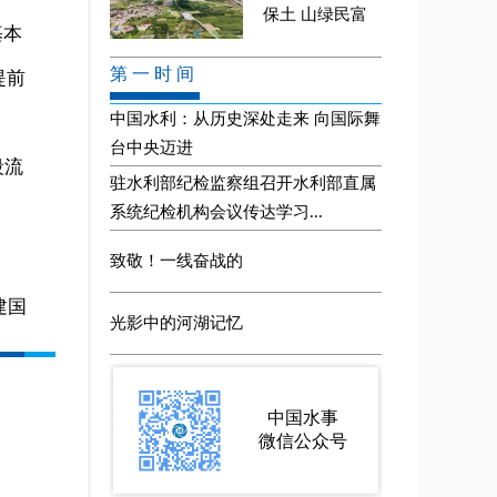
基本
提前
段流
建国