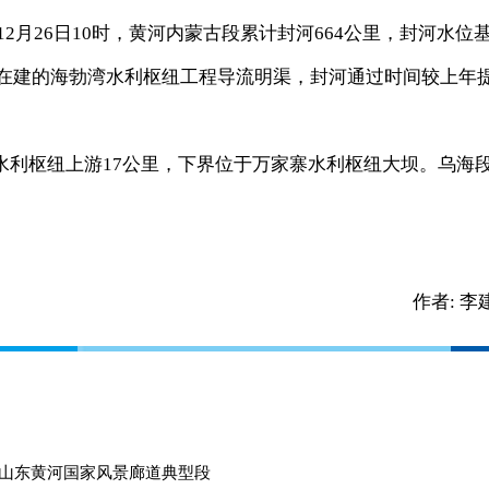
12月26日10时，黄河内蒙古段累计封河664公里，封河水位
通过在建的海勃湾水利枢纽工程导流明渠，封河通过时间较上年
枢纽上游17公里，下界位于万家寨水利枢纽大坝。乌海
作者:
李
选山东黄河国家风景廊道典型段