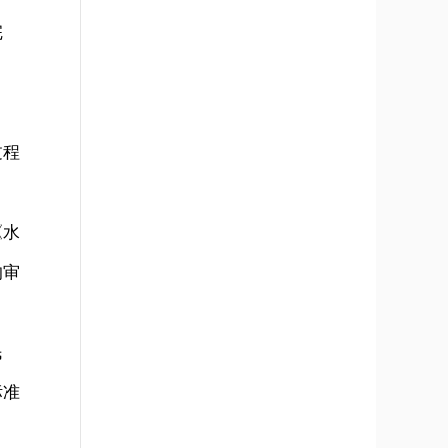
完
过程
《水
的审
民
标准