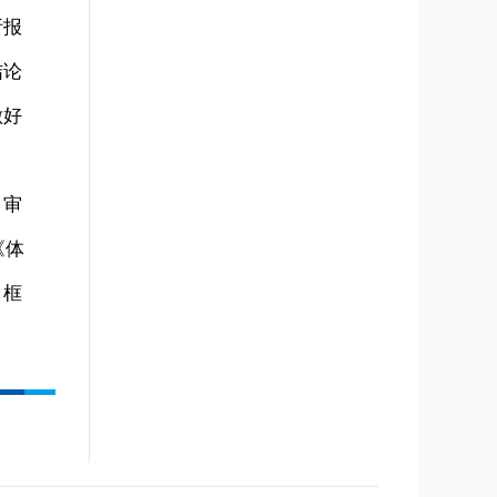
析报
结论
做好
，审
《体
》框