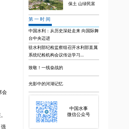
席会
展。
；强