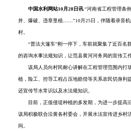
中国水利网站10月28日讯
“
河南省工程管理条
井、爆破、违章垦植……”10月25日，伴随着录
村。
“
普法大篷车”刚一停下，车前就聚集了近百名
的咨询水事法规知识，让范县黄河河务局的宣传工
该局人员向村民耐心讲解在工程管理范围内打场
植，险工、控导工程占压地赔偿等关系农民切身利
还宣传节水常识以及水法规知识。
目前，正值侵堤种植的多发期，为进一步提高沿
该局积极联合沿黄各村委会，开展水法宣传进乡村
间。