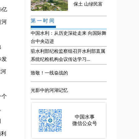
6亿
黄河
地
步发
运河
一个
。
调
顺利