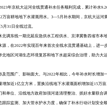
023年京杭大运河全线贯通补水任务顺利完成，累计补水9.2
.2万亩耕地地下水灌溉用水。3—5月补水期间，京杭大运河
5月31日全线过流。
北调东线一期北延应急供水工程供水、京津冀鲁四省市本
源，在2022年实现百年来首次全线水流贯通基础上，进一
华北地区河湖生态环境复苏和地下水超采综合治理，助力大
范围广、影响面大。与2022年相比，今年补水时长增加
量增加近1亿立方米，置换沿线地下水灌溉面积增加近15万亩
和单位、沿线地方政府加强河道清理整治、抓好水量联合
态跟踪监测、加大管水护水力度，确保了补水行动计划安全