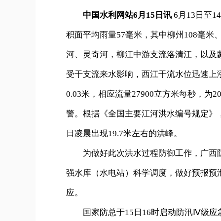
中国水利网站6月15日讯
6月13日至
积面平均雨量57毫米，其中柳州108毫米
河、灵奇河，柳江中游支流洛清江，以及蒙江
受干支流来水影响，西江干流水位迅速上涨，梧
0.03米，相应流量27900立方米每秒，
警。根据《全国主要江河洪水编号规定》，编
日凌晨出现19.7米左右的洪峰。
为做好此次洪水过程防御工作，广西防指于
强水库（水电站）科学调度，做好预报预泄
应。
国家防总于15日16时启动防汛Ⅳ级应