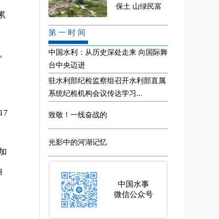
累
。
17
加
响