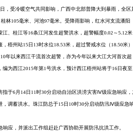
14日，受冷暖空气共同影响，广西中北部普降大到暴雨，全区
、桂林105毫米、河池97毫米。受降雨影响，红水河支流潘阳
、桂江等16条江河发生超警洪水，超警幅度0.02～5.12米
州站15日13时水位18.53米，超过警戒水位（18.50米）
为2010年以来西江干流首次超警，亦为今年以来大江大河首次超
为西江2015年第1号洪水，预计西江梧州站将于16日夜至
6月14日11时30分启动自治区洪涝灾害Ⅳ级应急响应，
，调蓄洪水。珠江防总于15日10时30分启动防汛Ⅳ级应急
急响应，并派出工作组赶赴广西协助开展防汛抗洪工作。