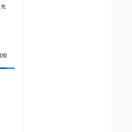
、先
道组