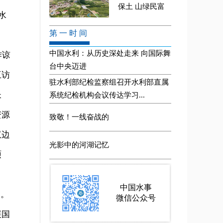
水
。
作谅
互访
长
资源
双边
硕
题。
展国