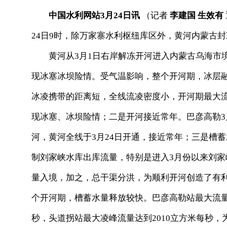
中国水利网站3月24日讯
（记者
李建国
生效有
24日9时，除万家寨水利枢纽库区外，黄河内蒙古
黄河从3月1日右岸解冻开河进入内蒙古乌海市境
现冰塞冰坝险情。受气温影响，整个开河期，冰层
冰凌携带的距离短，全线流凌密度小，开河期最大流
现冰塞、冰坝险情；二是开河接近常年。巴彦高勒3月
河，黄河全线于3月24日开通，接近常年；三是槽
制刘家峡水库出库流量，特别是进入3月份以来刘家
量入境，加之，总干渠分洪，为顺利开河创造了有
个开河期，槽蓄水量释放较快。巴彦高勒站最大流量为
秒，头道拐站最大凌峰流量达到2010立方米每秒