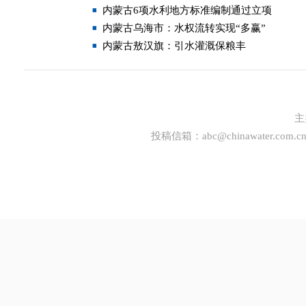
内蒙古6项水利地方标准编制通过立项
内蒙古乌海市：水权流转实现“多赢”
内蒙古敖汉旗：引水灌溉保粮丰
主
投稿信箱：
abc@chinawater.com.c