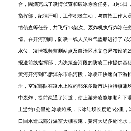
合，圆满完成了凌情侦查和破冰除险任务。3月5日
指挥部，纪律严明，工作积极主动，与前指工作人
情侦查等任务，共飞行13架次。轰炸机执行炸冰任
情。在开河期间，防凌一线人员乘气垫船进行了5
水位、凌情视频监测站点及自治区水文总局布设的2
报送前线指挥部，为决策全河段的防凌工作提供基础
黄河开河到巴彦淖尔市临河段，冰凌正快速向下游
泄，空军部队在凌水上涨的鄂尔多斯市达拉特旗蒲圪
中轰炸，提前疏通了河道，使上游来凌能够顺利下泄
上游约1公里处,冰凌堆积，卡冰结坝长度近5公里
口回水造成部分温室大棚被淹，黄河大堤多处吃水