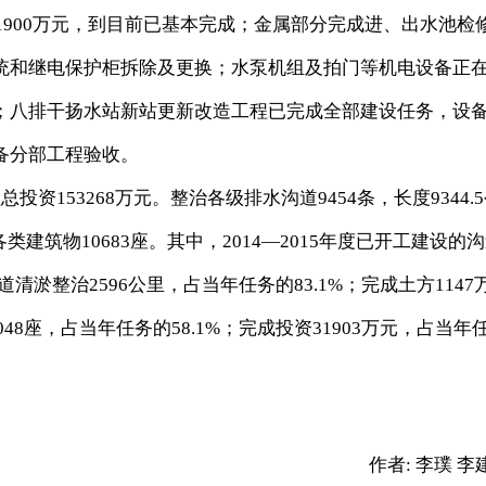
900万元，到目前已基本完成；金属部分完成进、出水池检
统和继电保护柜拆除及更换；水泵机组及拍门等机电设备正
；八排干扬水站新站更新改造工程已完成全部建设任务，设
备分部工程验收。
53268万元。整治各级排水沟道9454条，长度9344.
类建筑物10683座。其中，2014—2015年度已开工建设的
沟道清淤整治2596公里，占当年任务的83.1%；完成土方1147
48座，占当年任务的58.1%；完成投资31903万元，占当年
作者:
李璞 李