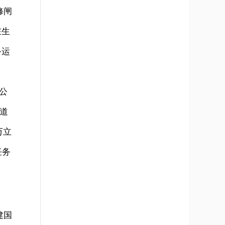
修闸
在生
备运
5公
沟道
万立
任务
建国