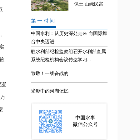
点
，
实
总
混凝
8万
蒙