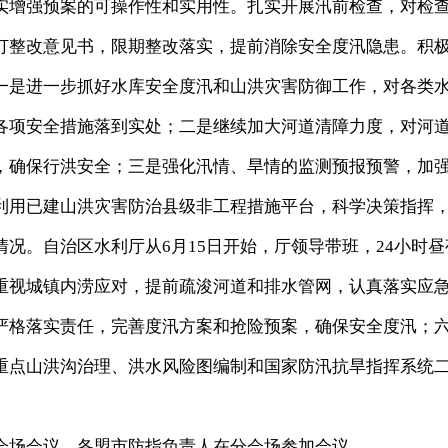
增强预案的可操作性和实用性。扎实开展汛前检查，对检
订整改意见书，限期整改落实，提前消除安全度汛隐患。积
一是进一步抓好水库安全度汛和山洪灾害防御工作，对各类
各项安全措施落到实处；二是继续加大河道清障力度，对河
，确保行洪安全；三是强化汛情、旱情的监测预报预警，加
利用已建山洪灾害防治县级非工程措施平台，科学决策指挥
况。自治区水利厅从6月15日开始，厅领导带班，24小时昼
重视城镇内涝应对，提前疏浚河道和排水管网，认真落实应
严格落实责任，完善度汛方案和抢险预案，确保安全度汛；
重点山洪沟治理、洪水风险图编制和国家防汛抗旱指挥系统
场会议，各盟市防指负责人在分会场参加会议。