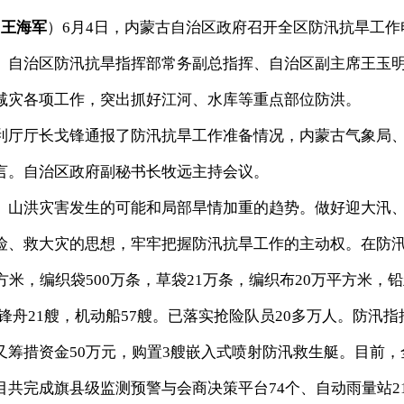
 王海军
）6月4日，内蒙古自治区政府召开全区防汛抗旱工作
。自治区防汛抗旱指挥部常务副总指挥、自治区副主席王玉
减灾各项工作，突出抓好江河、水库等重点部位防洪。
厅厅长戈锋通报了防汛抗旱工作准备情况，内蒙古气象局
言。自治区政府副秘书长牧远主持会议。
山洪灾害发生的可能和局部旱情加重的趋势。做好迎大汛
险、救大灾的思想，牢牢把握防汛抗旱工作的主动权。在防
米，编织袋500万条，草袋21万条，编织布20万平方米，
，冲锋舟21艘，机动船57艘。已落实抢险队员20多万人。防汛指
筹措资金50万元，购置3艘嵌入式喷射防汛救生艇。目前，
共完成旗县级监测预警与会商决策平台74个、自动雨量站21