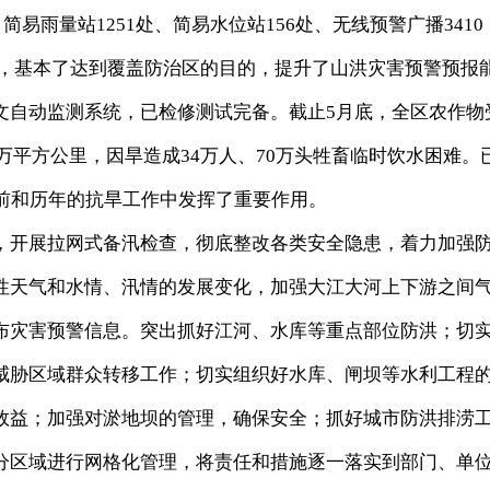
简易雨量站1251处、简易水位站156处、无线预警广播3410
3套，基本了达到覆盖防治区的目的，提升了山洪灾害预警预报
文自动监测系统，已检修测试完备。截止5月底，全区农作物
6万平方公里，因旱造成34万人、70万头牲畜临时饮水困难。
当前和历年的抗旱工作中发挥了重要作用。
开展拉网式备汛检查，彻底整改各类安全隐患，着力加强
性天气和水情、汛情的发展变化，加强大江大河上下游之间
布灾害预警信息。突出抓好江河、水库等重点部位防洪；切
威胁区域群众转移工作；切实组织好水库、闸坝等水利工程
效益；加强对淤地坝的管理，确保安全；抓好城市防洪排涝
分区域进行网格化管理，将责任和措施逐一落实到部门、单