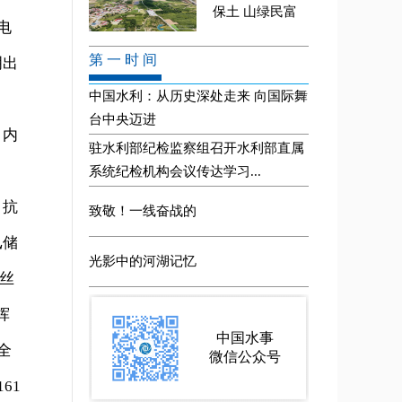
电
明出
、内
、抗
汛储
铅丝
挥
全
61