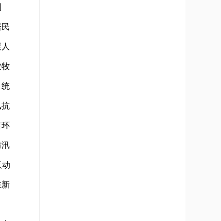
到
居民
展人
农牧
，统
汛抗
要环
防汛
联动
在新