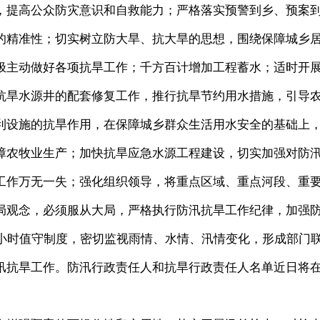
，提高公众防灾意识和自救能力；严格落实预警到乡、预案
的精准性；切实树立防大旱、抗大旱的思想，围绕保障城乡
极主动做好各项抗旱工作；千方百计增加工程蓄水；适时开
抗旱水源井的配套修复工作，推行抗旱节约用水措施，引导
利设施的抗旱作用，在保障城乡群众生活用水安全的基础上
障农牧业生产；加快抗旱应急水源工程建设，切实加强对防
工作万无一失；强化组织领导，将重点区域、重点河段、重
局观念，必须服从大局，严格执行防汛抗旱工作纪律，加强
4小时值守制度，密切监视雨情、水情、汛情变化，形成部门
汛抗旱工作。防汛行政责任人和抗旱行政责任人名单近日将