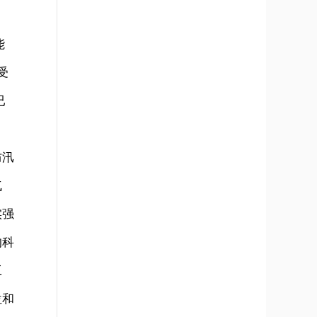
能
受
已
防汛
气
实强
的科
工
位和