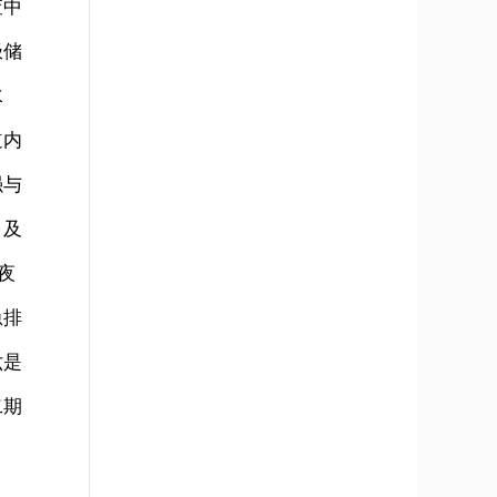
查中
极储
水
道内
强与
，及
夜
急排
六是
二期