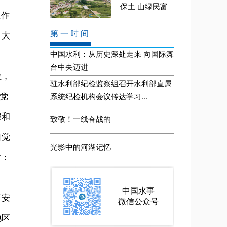
工作
，大
位，
局党
部和
自觉
”：
产安
地区