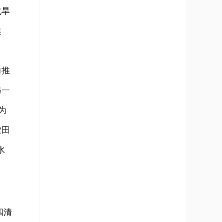
抗旱
建
力推
另一
为
农田
水
四清