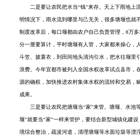
二是要让农民把水当“钱”来存。天上下雨地上流
明情况下，雨水流到哪里与己无关，很多塘堰也就
制度改革后，每口堰都由农户自己负责管理，
8
万多
分一厘要算计，平时塘堰有人管，大家都来操心，
斗笠、披蓑衣，到田间地头清沟引水，把水往堰里
浪费。今年宜都市被列入全国水权改革试点县市，
源的确权，加快推进农村集体水权的流转和交易，
成果。
三是要让农民把塘堰当“家”来管。塘堰、水池等
堰”就要当“家”一样来管护，要结合新型城镇化建
境综合整治，疏浚河道，清理塘堰等水面垃圾等漂