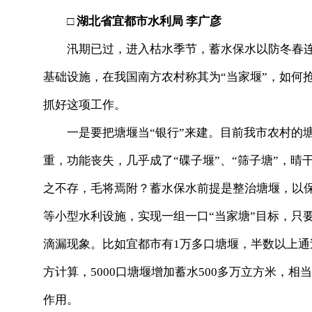
□
湖北省宜都市水利局
李广彦
汛期已过，进入枯水季节，蓄水保水以防冬春连
基础设施，在我国南方农村称其为“当家堰”，如何抢
抓好这项工作。
一是要把塘堰当“银行”来建。目前我市农村的塘
重，功能丧失，几乎成了“碟子堰”、“筛子塘”，
之不存，毛将焉附？蓄水保水前提是整治塘堰，以
等小型水利设施，实现一组一口“当家塘”目标，只
滴漏现象。比如宜都市有
1
万多口塘堰，半数以上通
方计算，
5000
口塘堰增加蓄水
500
多万立方米，相当
作用。