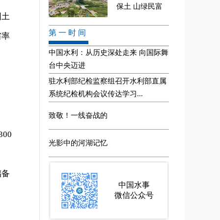
国土
省率
00
储备