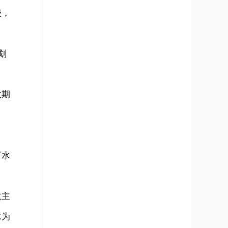
侵，
划
效期
下水
政主
水为