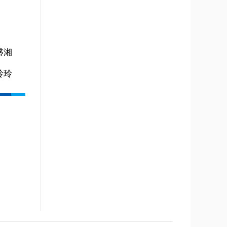
盛湘
玲玲