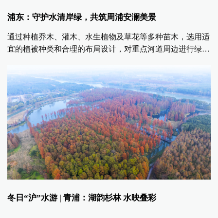
浦东：守护水清岸绿，共筑周浦安澜美景
通过种植乔木、灌木、水生植物及草花等多种苗木，选用适
宜的植被种类和合理的布局设计，对重点河道周边进行绿化
点缀，打造景观优美的河道绿化带。
冬日“沪”水游 | 青浦：湖韵杉林 水映叠彩