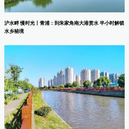
沪水畔 慢时光丨青浦：到朱家角南大港赏水 半小时解锁
水乡秘境