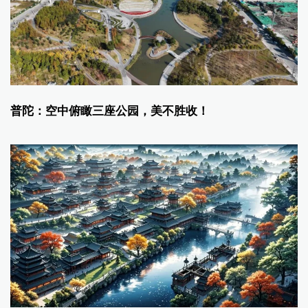
普陀：空中俯瞰三座公园，美不胜收！