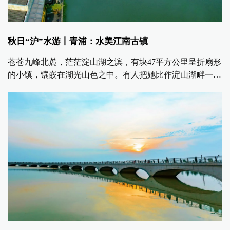
秋日“沪”水游丨青浦：水美江南古镇
苍苍九峰北麓，茫茫淀山湖之滨，有块47平方公里呈折扇形
的小镇，镶嵌在湖光山色之中。有人把她比作淀山湖畔一颗
明珠，她就是闻名遐迩的千年古镇朱家角，1991年被上海市
政府命名为首批四大文化名镇之一。