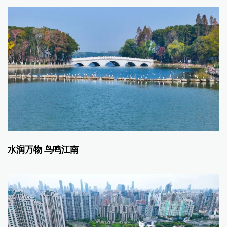
水润万物 鸟鸣江南