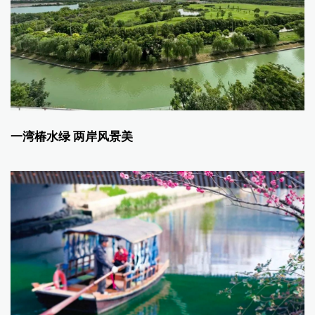
一湾椿水绿 两岸风景美