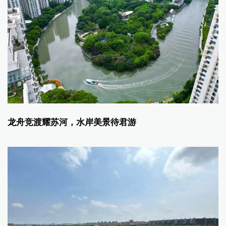
龙舟竞渡耀苏河，水岸美景待君游