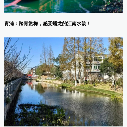
青浦：踏青赏梅，感受蟠龙的江南水韵！