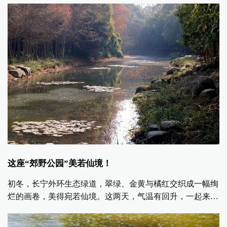
这座“郊野公园”美若仙境！
初冬，长宁外环生态绿道，翠绿、金黄与橘红交织成一幅绚
烂的画卷，美得宛若仙境。这两天，气温有回升，一起来感
受绿道初冬的诗意与美好吧。