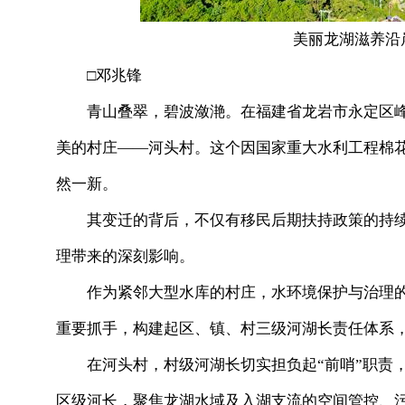
美丽龙湖滋养沿岸
□邓兆锋
青山叠翠，碧波潋滟。在福建省龙岩市永定区峰
美的村庄——河头村。这个因国家重大水利工程棉
然一新。
其变迁的背后，不仅有移民后期扶持政策的持续
理带来的深刻影响。
作为紧邻大型水库的村庄，水环境保护与治理的
重要抓手，构建起区、镇、村三级河湖长责任体系，
在河头村，村级河湖长切实担负起“前哨”职责，
区级河长，聚焦龙湖水域及入湖支流的空间管控、