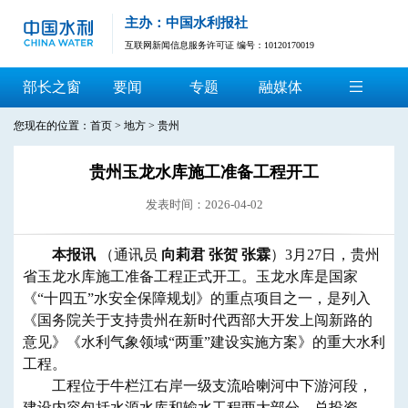
主办：中国水利报社
互联网新闻信息服务许可证 编号：10120170019
部长之窗
要闻
专题
融媒体
您现在的位置：
首页
>
地方
>
贵州
贵州玉龙水库施工准备工程开工
发表时间：2026-04-02
本报讯
（通讯员
向莉君 张贺 张霖
）3月27日，贵州
省玉龙水库施工准备工程正式开工。玉龙水库是国家
《“十四五”水安全保障规划》的重点项目之一，是列入
《国务院关于支持贵州在新时代西部大开发上闯新路的
意见》《水利气象领域“两重”建设实施方案》的重大水利
工程。
工程位于牛栏江右岸一级支流哈喇河中下游河段，
建设内容包括水源水库和输水工程两大部分，总投资