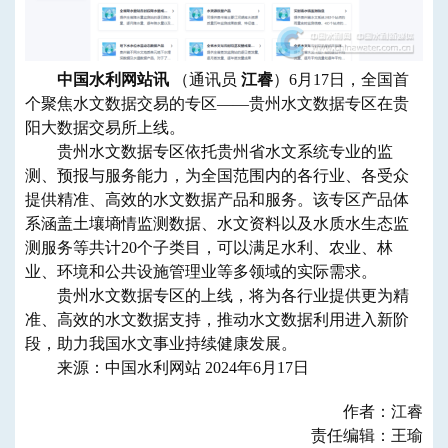
中国
水利
网站
讯
（通讯员
江睿
）
6月17日，
全国首
个聚焦水文数据交易的专区
——
贵州
水文
数据
专区
在贵
阳大数据交易所
上线
。
贵州
水文数据专区
依托贵州省水文系统专业的监
测、预报与服务能力，
为全国范围内的各行业、各受众
提供精准、高效的水文数据产品和服务。
该专区
产品
体
系涵盖
土壤墒情监测数据、水文资料以及水质水生态监
测服务
等共计20个
子类目
，
可以
满足
水利、
农业、林
业、
环境和公共设施管理业
等多
领域的实际需求。
贵州
水文数据专区
的上线，将为各行业提供更为精
准、高效的水文数据支持，推动水文数据利用进入新
阶
段，助力我国水文事业持续健康发展。
来源：中国水利网站 2024年6月17日
作者：江睿
责任编辑：王瑜