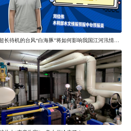
超长待机的台风“白海豚”将如何影响我国江河汛情？ | 汛问水雨情