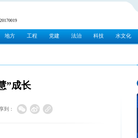
170019
地方
工程
党建
法治
科技
水文化
慧”成长
享到：