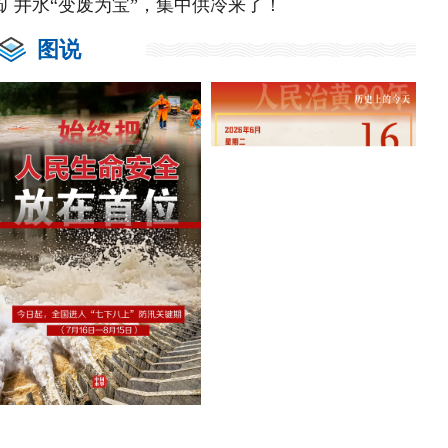
矿井水“变废为宝”，集中供冷来了！
图说