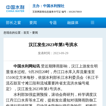
主办：中国水利报社
互联网新闻信息服务许可证 编号：10120170019
部长之窗
要闻
专题
融媒体
您现在的位置：
首页
>
要闻
汉江发生2023年第1号洪水
发表时间：2023-09-29
中国水利网站讯
受近期降雨影响，汉江上游发生明
显涨水过程。9月29日20时，丹江口水库入库流量涨至
15100立方米每秒，依据水利部长江水利委员会《长江干
流石鼓至寸滩江段和流域重要跨省支流洪水编号规
定》，汉江发生2023年第1号洪水。
水利部加强监测预报，滚动会商研判，科学调度汉
江丹江口水库等水工程，提前发出通知对强降雨防御工
作进行安排部署，启动洪水防御Ⅳ级应急响应，积极应