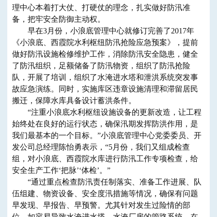
理中心本着打大仗、打硬仗的理念，扎实做好防汛准
备，把牢安全防御主动权。
早在3月份，小浪底管理中心就修订完善了2017年
《小浪底、西霞院水利枢纽防汛抢险应急预案》，提前
做好防汛设施检修维护工作，消除防汛安全隐患，健全
了防汛组织，足额储备了防汛物资，组织了防汛抢险
队，开展了培训，组织了水淹进水塔和泄洪系统突发事
故应急演练。同时，实施库区违章设施清理和滞留居民
搬迁，保障水库具备设计蓄洪条件。
“注重小浪底水利枢纽设施设备的更新改造，让工程
始终处在良好的运行状态，确保汛期发挥防洪作用，是
我们最基本的一个目标。”小浪底管理中心党委委员、开
发公司总经理陈怡勇表示，“5月份，我们又组成检查
组，对小浪底、西霞院水库进行防汛工作专项检查，给
安全生产工作‘把脉’‘体检’。”
“通过重点检查防汛责任制落实、准备工作进展、队
伍组建、物资设备、安全度汛措施等情况，确保有问题
早发现、早报告、早预警。尤其针对发生过险情的部
位，如容易导致水淹进水塔、水淹厂房的管路系统，在