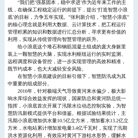
“我们把‘强基固本，稳中求进’作为近年来工作的主
线，在确保工程稳定运行的前提下，提出‘打造智慧小浪
底’的目标，力争五年实现。”张利新介绍，“智慧小浪底”
的核心理念就是利用大数据、云计算技术，把工程运行
管理积累的知识和数据进行汇总分析，寻求更有价值的
利用，实现从传统管理向智慧管理的跃升。
给小浪底这个堆石和钢筋混凝土组成的庞大身躯里
装上一颗智慧的大脑，实现水利枢纽运行的实时监测、
远程调度和设备管控，进一步实现管理的高效和精准，
既节约成本，也大大减轻安全风险。
在智慧小浪底建设的目标引领下，智慧防汛成为其
中重要的组成部分。
2016年，针对极端天气导致黄河来水偏少，极大影
响水库综合效益发挥的现状，国家防总和黄河防总统一
指挥，小浪底首次开展了汛限水位动态控制实验，为智
慧防汛新模式提供平台和借鉴。根据试验结果统计，主
汛期小浪底增加供水量10.5亿立方米，增加蓄水13.2亿立
方米，水电站累计增加发电量3.4亿千瓦时，实现了汛期
洪水资源化利用，有效应对黄河下游枯水形势，缓解水