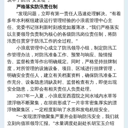
严格落实防汛责任制
“发现问题，立即有第一责任人迅速处理解决。”有着
多年水利枢纽建设运行管理经验的小浪底管理中心主
任、党委书记张利新时刻感觉如履薄冰，“我们严格落实
以主要领导负责制为核心的各级防汛岗位责任制，将防
汛责任贯穿于防汛工作的全过程。”
小浪底管理中心成立了防汛领导小组，制定防汛工
作管理办法，对防汛准备工作、预警与响应、险情报
告、监督检查等作出明确规定。同时，严格坚持挂牌制
度，对所管理的设施设备、项目、区域进行挂牌管理，
明确安全责任人，建立有关档案资料，确保防汛准备工
作充分、设备隐患消缺及时、监督检查有力，即使出现
安全隐患，立即会有相关责任人负责处理。
2017年一入夏，小浪底至西霞院之间水域内水草等
漂浮物不断聚集，在坝前形成了一片非常密集厚实的漂
浮物聚集区，一定程度影响了水质和发电机组安全。
“一发现漂浮物聚集严重并会影响防汛安全，我们就
立刻向值班领导汇报。”水量调度处副处长胡宝玉介绍