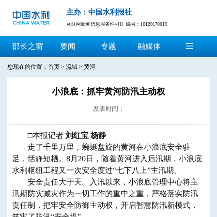
主办：中国水利报社
互联网新闻信息服务许可证 编号：10120170019
部长之窗
要闻
专题
融媒体
您现在的位置：
首页
>
流域
>
黄河
小浪底：抓牢黄河防汛主动权
发表时间：
□本报记者
刘红宝 杨静
走了千里万里，蜿蜒盘旋的黄河在小浪底安全驻
足，恬静短栖。8月20日，随着黄河进入后汛期，小浪底
水利枢纽工程又一次安全度过“七下八上”主汛期。
安全责任大于天。入汛以来，小浪底管理中心将主
汛期防灾减灾作为一切工作的重中之重，严格落实防汛
责任制，把牢安全防御主动权，开启智慧防汛新模式，
筑牢了防汛“安全堤”。