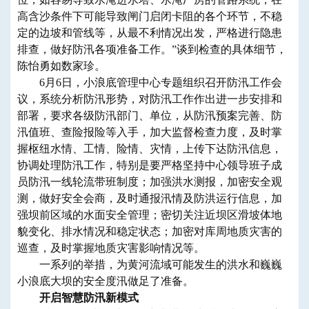
高含沙条件下可能导致闸门启闭卡阻的各个环节，不稳
定的边坡和管线等，从最不利情况出发，严格进行隐患
排查，做好防汛各项准备工作。”谈到检查的具体细节，
陈怡勇如数家珍。
6月6日，小浪底管理中心专题组织召开防汛工作会
议，系统分析防汛形势，对防汛工作作出进一步安排和
部署，要求各级防汛部门、单位，从防汛预案完善、防
汛值班、查险报险等入手，加大监督检查力度，及时掌
握枢纽水情、工情、险情、灾情，上传下达防汛信息，
协调处理防汛工作，特别是要严格坚持中心领导班子成
员防汛一线轮流带班制度；加强洪水测报，加密安全观
测，做好安全会商，及时通报汛情及防洪运行信息，加
强坝前区域的水面安全管理；密切关注近坝区滑坡体地
貌变化、排水情况和稳定状态；加密对库周地质灾害的
巡查，及时掌握地质灾害影响情况等。
一系列的举措，为黄河流域可能发生的洪水和巍巍
小浪底大坝的安全度汛做足了准备。
开启智慧防汛新模式