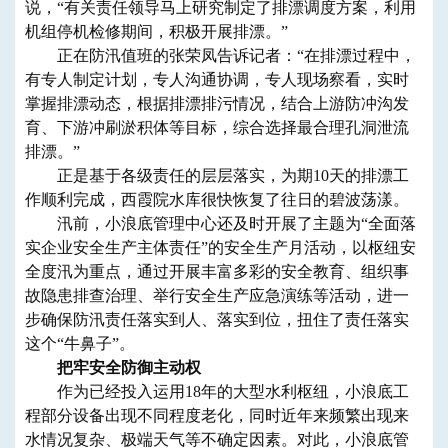
说，“有关责任领导马上研究制定了排漂调度方案，利用
机组停机检修期间，积极开展排漂。”
正在防汛值班的张荣凤告诉记者：“在排漂过程中，
有专人制定计划，专人沟通协调，专人现场察看，实时
掌握排漂动态，根据排漂排污情况，结合上游防冲沟发
育、下游冲刷淤积体等目标，综合选择最合理孔洞泄流
排漂。”
正是基于各级责任的层层落实，为期10天的排漂工
作顺利完成，西霞院水库很快恢复了往日的碧波荡漾。
汛前，小浪底管理中心还及时开展了主题为“全面落
实企业安全生产主体责任”的安全生产月活动，以枢纽安
全度汛为重点，通过开展丰富多彩的安全教育、组织事
故隐患排查治理、举行安全生产应急演练等活动，进一
步确保防汛责任落实到人、落实到位，扭住了责任落实
这个“牛鼻子”。
把牢安全防御主动权
作为已经投入运用18年的大型水利枢纽，小浪底工
程部分设备出现不同程度老化，同时近年来频繁出现来
水情况复杂、极端天气等不确定因素。对此，小浪底管