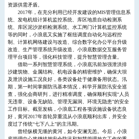
资源供需矛盾。
2017年，在充分利用已经开发建设的MIS管理信息系
统、发电机组计算机监控系统、库区地质自动检测系
统、库区泥沙淤积检测系统、水工闸门计算机监控系统
等的同时，小浪底又实施了枢纽调度自动化与远程控
制、计算机网络建设与改造、综合数字化办公平台升级
改造、生产管理系统升级改造、小浪底数据交互服务管
理平台项目等，强化科技管理，提升智慧管理含量。
借助一系列智慧管理系统，小浪底汛前加强泄洪排
沙建筑物、金属结构、机电设备的精密维护，确保大坝
及泄洪设施工况良好，各类设备处于健康备用状态。汛
期，第一时间掌握防汛基本情况，科学开展防汛安全巡
查，强化会商研判，进行精准调度，确保顺利实现“人员
无违章、设备无缺陷、管理无漏洞、环境无隐患”的安全
工作目标。截至发稿，小浪底工程各项设施设备状态良
好，黄河2017年首轮异重流从小浪底顺利出库，并安全
度过了传统“七下八上”的主汛期。
曾经纵横无缰的黄河，如今安澜无恙。今后，小浪
底管理中心将继续把安全防汛和智慧管理放在工作的重