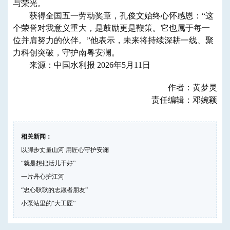
与荣光。
获得全国五一劳动奖章，孔俊文始终心怀感恩：“这
个荣誉对我意义重大，是鼓励更是鞭策。它也属于每一
位并肩努力的伙伴。”他表示，未来将持续深耕一线、聚
力科创突破，守护南粤安澜。
来源：中国水利报 2026年5月11日
作者：黄梦灵
责任编辑：邓婉颖
相关新闻：
以脚步丈量山河 用匠心守护安澜
“就是想把活儿干好”
一片丹心护江河
“忠心耿耿的志愿者朋友”
小泵站里的“大工匠”