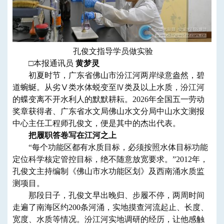
孔俊文指导学员做实验
​□本报通讯员
黄梦灵
初夏时节，广东省佛山市汾江河两岸绿意盎然，碧
道蜿蜒。从劣Ⅴ类水体蜕变至Ⅳ类及以上水质，汾江河
的蝶变离不开水利人的默默耕耘。2026年全国五一劳动
奖章获得者、广东省水文局佛山水文分局中山水文测报
中心主任工程师孔俊文，便是其中的杰出代表。
把履职答卷写在江河之上
“每个功能区都有水质目标，必须按照水体目标功能
定位科学核定管控目标，绝不随意放宽要求。”2012年，
孔俊文主持编制《佛山市水功能区划》及西南涌水质监
测项目。
那段日子，孔俊文早出晚归、步履不停，两周时间
走遍了南海区约200条河涌，实地摸查河流起止、长度、
宽度、水质等情况。汾江河实地调研的经历，让他感触