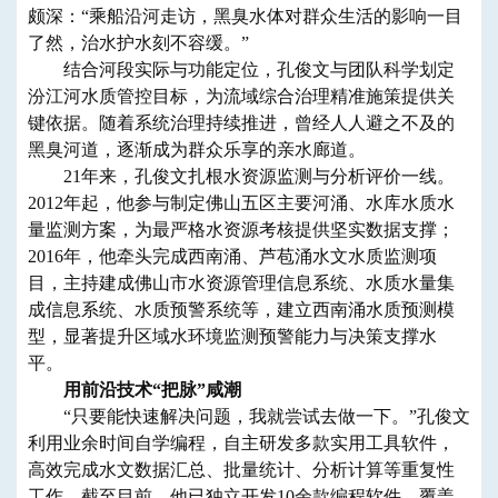
颇深：“乘船沿河走访，黑臭水体对群众生活的影响一目
了然，治水护水刻不容缓。”
结合河段实际与功能定位，孔俊文与团队科学划定
汾江河水质管控目标，为流域综合治理精准施策提供关
键依据。随着系统治理持续推进，曾经人人避之不及的
黑臭河道，逐渐成为群众乐享的亲水廊道。
21年来，孔俊文扎根水资源监测与分析评价一线。
2012年起，他参与制定佛山五区主要河涌、水库水质水
量监测方案，为最严格水资源考核提供坚实数据支撑；
2016年，他牵头完成西南涌、芦苞涌水文水质监测项
目，主持建成佛山市水资源管理信息系统、水质水量集
成信息系统、水质预警系统等，建立西南涌水质预测模
型，显著提升区域水环境监测预警能力与决策支撑水
平。
用前沿技术“把脉”咸潮
“只要能快速解决问题，我就尝试去做一下。”孔俊文
利用业余时间自学编程，自主研发多款实用工具软件，
高效完成水文数据汇总、批量统计、分析计算等重复性
工作。截至目前，他已独立开发10余款编程软件，覆盖