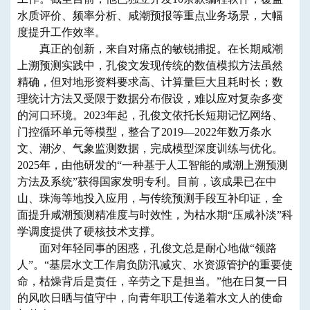
水质评价、频率分析、咸潮预报等重点业务场景，大幅
度提升工作效率。
真正的创新，来自对痛点的敏锐捕捉。在长期咸潮
上溯预测实践中，孔俊文发现传统的数值模拟方法虽然
精确，但对地形资料要求高、计算量巨大且耗时长；数
理统计方法又受限于数据分布假设，难以应对复杂多变
的河口环境。2023年起，孔俊文依托长短期记忆网络、
门控循环单元等模型，整合了2019—2022年数万条水
文、潮汐、气象监测数据，完成模型深度训练与优化。
2025年，由他研发的“一种基于人工智能的咸潮上溯预测
方法及系统”获得国家发明专利。目前，该成果已在中
山、珠海等地投入应用，与传统预测手段互补印证，全
面提升咸潮预测精准度与时效性，为枯水期“压咸补淡”科
学调度提供了硬核技术支撑。
面对年轻同事的困惑，孔俊文总是耐心地做“领路
人”。“基层水文工作肩负防汛减灾、水资源管护的重要使
命，枯燥背后是责任，辛劳之下是担当。”他在日复一日
的风吹日晒与值守中，向青年职工传递着水文人的使命