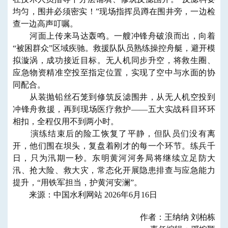
均匀，围井必须密实！”现场指挥员蹲在围井旁，一边检
查一边高声叮嘱。
河面上传来马达轰鸣。一艘冲锋舟破浪而出，向着
“被困群众”区域疾驰。救援队队员熟练操控舟艇，避开模
拟漩涡，成功接近目标。无人机同步升空，将救生圈、
应急物资精准空投至指定位置，实现了空中与水面的协
同配合。
从装抛铅丝石笼到修筑反滤围井，从无人机空投到
冲锋舟救援，再到现场医疗救护——五大实战科目环环
相扣，全程仅用不到两小时。
演练结束后的险工恢复了平静，但队员们没有离
开，他们围在坝头，复盘着刚才的每一个环节。练兵千
日，只为汛期一秒。东明黄河河务局将继续立足防大
汛、抢大险、救大灾，常态化开展隐患排查与应急能力
提升，“用铁军担当，护黄河安澜”。
来源：中国水利网站 2026年6月16日
作者：王纳纳 刘柏栋