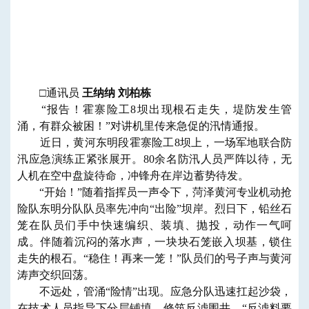
□通讯员
王纳纳 刘柏栋
“报告！霍寨险工8坝出现根石走失，堤防发生管
涌，有群众被困！”对讲机里传来急促的汛情通报。
近日，黄河东明段霍寨险工8坝上，一场军地联合防
汛应急演练正紧张展开。80余名防汛人员严阵以待，无
人机在空中盘旋待命，冲锋舟在岸边蓄势待发。
“开始！”随着指挥员一声令下，菏泽黄河专业机动抢
险队东明分队队员率先冲向“出险”坝岸。烈日下，铅丝石
笼在队员们手中快速编织、装填、抛投，动作一气呵
成。伴随着沉闷的落水声，一块块石笼嵌入坝基，锁住
走失的根石。“稳住！再来一笼！”队员们的号子声与黄河
涛声交织回荡。
不远处，管涌“险情”出现。应急分队迅速扛起沙袋，
在技术人员指导下分层铺填、修筑反滤围井。“反滤料要