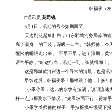
韩福俊（左一
□通讯员
苑司锐
6月1日，汛期的号令如期而至。
天边刚泛起鱼肚白，山东郓城河务局苏阁管理
裹了裹身上的工装，深吸一口气。“韩师傅，今
惺忪的睡眼走出来。“不早不早，进了汛期，黄
语气平静，“咱这行当，汛期一到，弦就得绷上。
这是郓城黄河岸边一个寻常的清晨，也是汛期
早饭过后，韩福俊带上那根跟了他二十多年的
“小季你看，这儿的水纹有漩涡，说明流速大
杆一点点探测水下情况，“光看坡面不行，得靠手
小季学着师傅的样子，手持探摸杆缓缓下探。