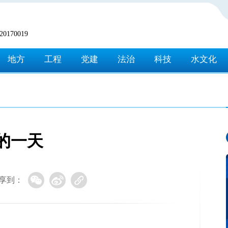
170019
地方
工程
党建
法治
科技
水文化
的一天
享到：