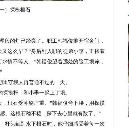
）探模根石
段的灯已经亮了。职工韩福俊推开宿舍门，
天又这么早？”身后刚入职的徒弟小季，正揉着
河水情不等人。”韩福俊望着远处的险工坝岸，
”
里守坝人再普通不过的一天。
探摸杆，和小季一起上了坝。
，根石受冲刷严重。”韩福俊弯下腰，用探摸
感。这根石稳不稳，探下去心里就有数了。”
杆头触到水下根石时，他仔细感受着每一次