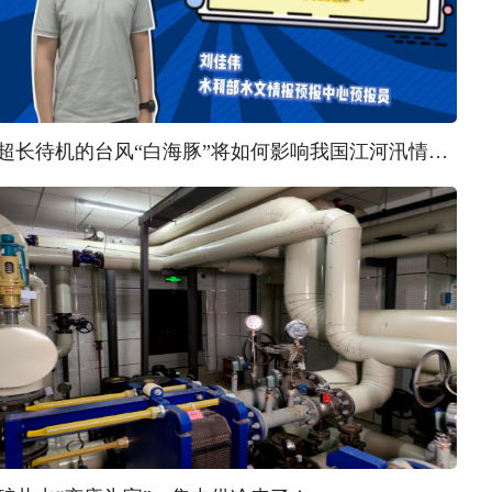
超长待机的台风“白海豚”将如何影响我国江河汛情？ | 汛问水雨情