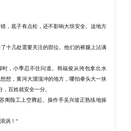
错，底子有点松，还不影响大坝安全。这地方
了十几处需要关注的部位。他们的裤腿上沾满
时，小季忍不住问道。韩福俊从挎包拿出水
你想想，黄河大溜顶冲的地方，哪怕拳头大一块
分，百姓就安全一分。
阁险工上空腾起。操作手吴兴坡正熟练地操
浪涡！”