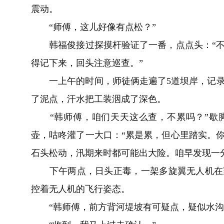
震动。
“师傅，这儿好像有点松？”
韩福俊接过探摸杆验证了一番，点点头：“不
得记下来，回头注意巡查。”
一上午的时间，师徒俩走遍了5道坝岸，记录
了泥点，汗水把工装洇成了深色。
“韩师傅，咱们天天这么查，不累吗？”歇脚
壶，咕咚灌了一大口：“累是累，但心里踏实。
石头松动，汛期来时都可能出大险。咱早发现一
下午两点，日头正毒，一架多旋翼无人机在苏
控着无人机的飞行姿态。
“韩师傅，前方背河堤坡有可疑点，疑似水沟