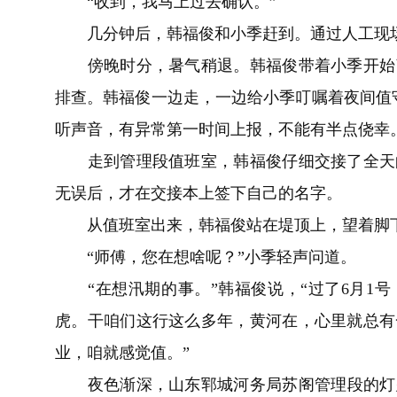
“收到，我马上过去确认。”
几分钟后，韩福俊和小季赶到。通过人工现场
傍晚时分，暑气稍退。韩福俊带着小季开始了
排查。韩福俊一边走，一边给小季叮嘱着夜间值
听声音，有异常第一时间上报，不能有半点侥幸
走到管理段值班室，韩福俊仔细交接了全天的
无误后，才在交接本上签下自己的名字。
从值班室出来，韩福俊站在堤顶上，望着脚下
“师傅，您在想啥呢？”小季轻声问道。
“在想汛期的事。”韩福俊说，“过了6月1号
虎。干咱们这行这么多年，黄河在，心里就总有
业，咱就感觉值。”
夜色渐深，山东郓城河务局苏阁管理段的灯火