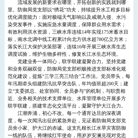
流域发展的新要求在哪里，开拓创新的实践就到哪
里。防御局党支部以“绣花”功夫，持续提升水工程多目标
优化调度能力：面对极端天气影响以及咸潮入侵、水污
染突发事件，实施应急水量调度，保障群众用水需求；
有效利用洪水资源，三峡水库连续14年实现175米蓄水目
标，南水北调中线工程累计向北方供水超780亿立方米；
落实长江大保护决策部署，连续16年开展三峡水库生态
调度试验，维护生物多样性，修复长江水生态环境。
党建业务一体同心，联学联建凝聚合力。坚持党建
和业务双融双促，防御局党支部积极推进支部标准化规
范化建设，提炼“三学三亮三结合”工作法。党员带头，每
年汛期牵头组建防汛抗旱突击队，年均值班超200天；建
立“支委抓总、处室协同、全员参与”的机制，与职责相
近、业务相关的技术支撑单位、水库管理单位开展多方
联学联建，搭建常态化交流平台，凝聚守护大江合力。
江潮奔涌，初心不改。每一个通宵达旦的深夜调
度，每一次闻汛出征的紧急奔赴，见证着防御局支部党
员舍小家、护大江的赤诚。这支扎根长江水旱灾害防御
一线的队伍，将继续扛牢使命，用岁岁安澜兑现对党忠