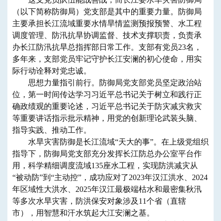
（以下简称防御局）党支部是其中的重要力量。防御局
主要承担长江流域重要水情旱情监测预报预警、水工程
调度管理、防汛抗旱协调监督、技术支撑职责，负责承
办长江防汛抗旱总指挥部日常工作。支部有党员23名，
多年来，支部党员牢记守护长江安澜的初心使命，用实
际行动诠释对党忠诚。
思想力量指引前行。防御局党支部党员坚定政治站
位，第一时间传达学习习近平总书记关于树立和践行正
确政绩观的重要论述，习近平总书记关于防灾减灾救灾
等重要讲话指示批示精神，用党的创新理论武装头脑、
指导实践、推动工作。
水旱灾害防御是长江流域“天大的事”。在上级党组织
指导下，防御局党支部充分发挥长江防总办公室平台作
用，科学精细调度流域135座水工程，实现防洪减灾从
“被动防”到“主动控”，成功应对了2023年汉江洪水、2024
年区域性大洪水、2025年汉江最极端枯水和最密集秋汛
等多次水旱灾害，防洪保安对象涉及11个省（直辖
市），用智慧和汗水筑起大江安澜之基。