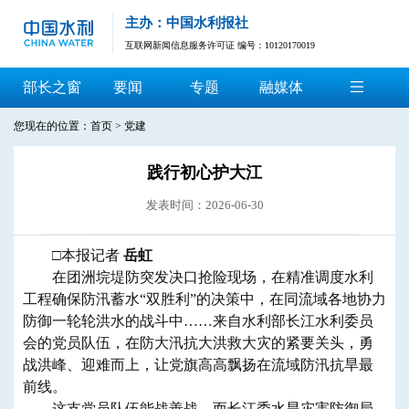
主办：中国水利报社
互联网新闻信息服务许可证 编号：10120170019
部长之窗
要闻
专题
融媒体
您现在的位置：
首页
>
党建
践行初心护大江
发表时间：2026-06-30
□本报记者
岳虹
在团洲垸堤防突发决口抢险现场，在精准调度水利
工程确保防汛蓄水“双胜利”的决策中，在同流域各地协力
防御一轮轮洪水的战斗中……来自水利部长江水利委员
会的党员队伍，在防大汛抗大洪救大灾的紧要关头，勇
战洪峰、迎难而上，让党旗高高飘扬在流域防汛抗旱最
前线。
这支党员队伍能战善战，而长江委水旱灾害防御局