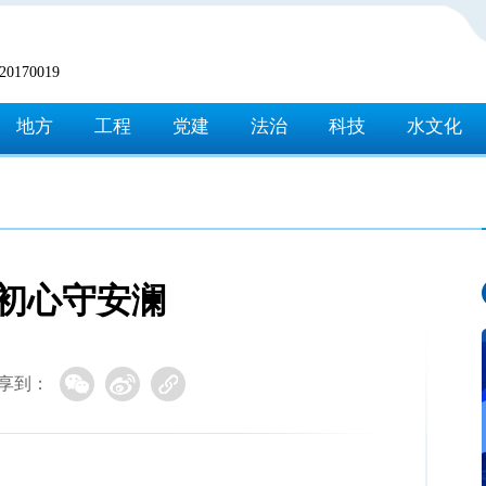
170019
地方
工程
党建
法治
科技
水文化
 初心守安澜
享到：