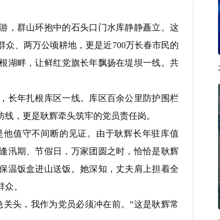
，群山环抱中的石头口门水库静静矗立。这
群众、两万公顷耕地，更是近700万长春市民的
根湖畔，让鲜红党旗长年飘扬在堤坝一线。共
长年扎根库区一线。库区百余公里防护围栏
防线，更是耿辉牵头筑牢的党员责任岗。
他值守不间断的见证。由于耿辉长年驻库值
逢汛期、节假日，万家团圆之时，恰恰是耿辉
保温饭盒进山送饭。她深知，丈夫肩上担着全
群众。
关头，我作为党员必须冲在前。”这是耿辉常