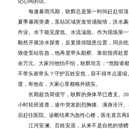
记心间的话。
每逢暴雨汛期，耿辉总是第一时间赶赴坝顶，全
夏季暴雨突袭，泵站区域突发管涌险情，洪水裹
作业。水下能见度低、水流湍急。作为现场第一
毅然开展涉水探查，反复摸排隐患位置，同步统筹
致使泵站告急，他再度带头勘察、靠前指挥处置。
余万元。大家问他怕不怕，耿辉坦言：“危险谁
不带头谁带头？守护百姓安危，容不得半点退缩
度，有他在，大家心里都格外踏实。
长期超负荷值守，耿辉的身体早已透支。202
小时轮班巡查，途中突发剧烈胸痛、满身冷汗。
后赶往医院。诊断结果为急性心梗，医生直言再
江河安澜、百姓安居，从来不是自然的馈赠，