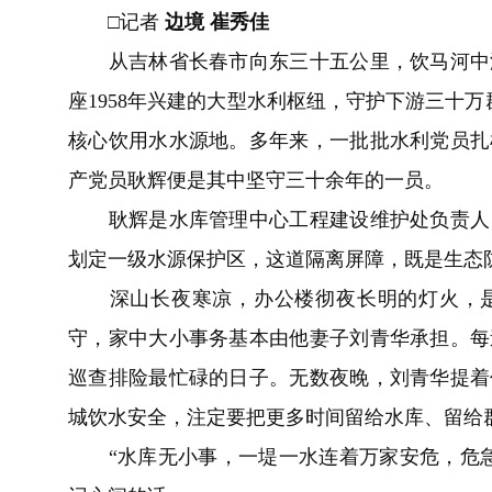
□记者
边境 崔秀佳
从吉林省长春市向东三十五公里，饮马河中游
座1958年兴建的大型水利枢纽，守护下游三十万
核心饮用水水源地。多年来，一批批水利党员扎
产党员耿辉便是其中坚守三十余年的一员。
耿辉是水库管理中心工程建设维护处负责人，
划定一级水源保护区，这道隔离屏障，既是生态
深山长夜寒凉，办公楼彻夜长明的灯火，是
守，家中大小事务基本由他妻子刘青华承担。每
巡查排险最忙碌的日子。无数夜晚，刘青华提着
城饮水安全，注定要把更多时间留给水库、留给
“水库无小事，一堤一水连着万家安危，危急