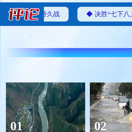
不懈打好防汛持久战
◆ 决胜“七下八上
01
02