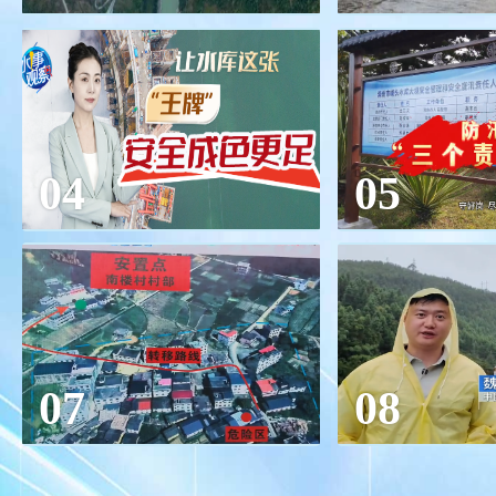
04
05
07
08