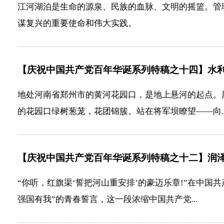
江河湖泊是生命的源泉、民族的血脉、文明的摇篮。管
谋复兴的重要使命和伟大实践。
【庆祝中国共产党百年华诞系列特稿之十四】水利
地处河南省郑州市的黄河花园口，是地上悬河的起点。
的花园口绿树葱茏，花团锦簇。站在将军坝瞭望——向..
【庆祝中国共产党百年华诞系列特稿之十二】润泽
“你听，红旗渠‘誓把河山重安排’的豪迈乐章!”在中国
强国有我”的青春誓言，这一段浓缩中国共产党...