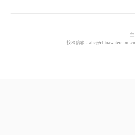
主
投稿信箱：
abc@chinawater.com.c