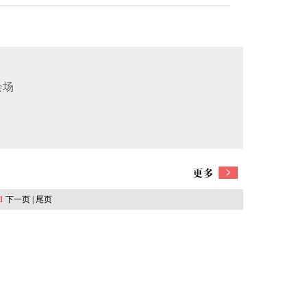
会场
1
下一页 | 尾页