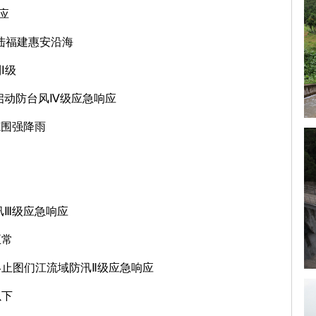
应
登陆福建惠安沿海
Ⅰ级
启动防台风Ⅳ级应急响应
范围强降雨
汛Ⅲ级应急响应
正常
止图们江流域防汛Ⅱ级应急响应
以下