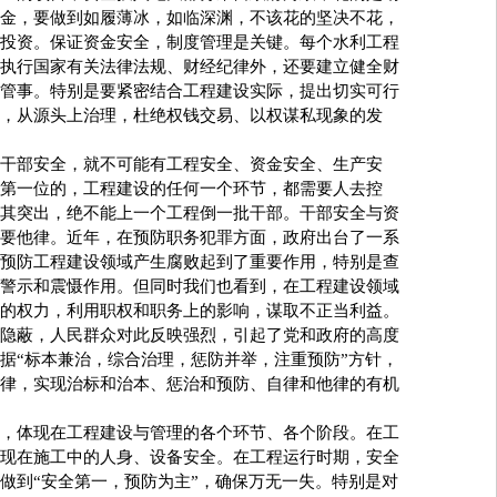
金，要做到如履薄冰，如临深渊，不该花的坚决不花，
投资。保证资金安全，制度管理是关键。每个水利工程
执行国家有关法律法规、财经纪律外，还要建立健全财
管事。特别是要紧密结合工程建设实际，提出切实可行
，从源头上治理，杜绝权钱交易、以权谋私现象的发
部安全，就不可能有工程安全、资金安全、生产安
第一位的，工程建设的任何一个环节，都需要人去控
其突出，绝不能上一个工程倒一批干部。干部安全与资
要他律。近年，在预防职务犯罪方面，政府出台了一系
预防工程建设领域产生腐败起到了重要作用，特别是查
警示和震慑作用。但同时我们也看到，在工程建设领域
的权力，利用职权和职务上的影响，谋取不正当利益。
隐蔽，人民群众对此反映强烈，引起了党和政府的高度
据“标本兼治，综合治理，惩防并举，注重预防”方针，
律，实现治标和治本、惩治和预防、自律和他律的有机
体现在工程建设与管理的各个环节、各个阶段。在工
现在施工中的人身、设备安全。在工程运行时期，安全
做到“安全第一，预防为主”，确保万无一失。特别是对