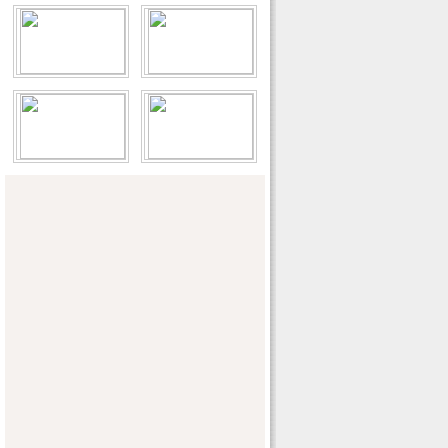
全国水利统计工作会议在山东青岛召开
河南日报：河南省答谢赴豫抗旱打井的宁
夏军区官兵
楚天金报：我省与韩国互学“治水经”
中国经济网：海外灌溉企业淘金中国沙漠
南方日报：河北：从京畿之地走向海洋
新华网：中国改造1500万亩鱼塘 投资逾千
亿
中国新闻周刊：我国有超50个城市发生地
面沉降 控制治理成难题
解放军报：海岛官兵的“幸福水事”
经济日报：千岛湖污染不起 浙皖须齐心合
作
水利部出台《指导意见》要求进一步加强
水利建设与管理工作
共促全社会正确认识三峡和水力发电
全国政协对口协商千岛湖水资源保护工作
项城市明确今冬明春农田水利基本建设目
标任务
聊城市冬春农建锁定七大重点
从为民做主到让民做主 永丰县小农水开新