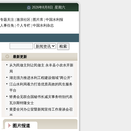
2026年8月8日 星期六
水利部出台《指导意见》要求进一步加强
专题关注
|
激浪社区
|
图片库
|
中国水利报
水利建设与管理工作
人事任免
|
个人专栏
|
中国水利杂志
共促全社会正确认识三峡和水力发电
全国政协对口协商千岛湖水资源保护工作
项城市明确今冬明春农田水利基本建设目
标任务
聊城市冬春农建锁定七大重点
最新更新
从为民做主到让民做主 永丰县小农水开新
局
湖北强力推进水利工程建设领域“两公开”
江山水利局着力打造优质高效的民生服务
平台
矫勇会见联合国秘书长减灾事务特别代表
瓦尔斯特隆女士
黄委全河办公室暨新闻宣传工作座谈会召
开
水利部与铁道部签订加强水利和铁路发展
图片报道
合作备忘录