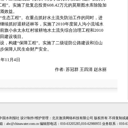
程”。实施了批复总投资608.42万元的莫斯图水库除险加
溉效益。
生态工程”。在重点抓好水土流失防治工作的同时，进
继续抓好退耕还林等，实施了2010年度留人沟小流域水
前旗小佘太永红村坡耕地水土流失综合治理工程和2010
田建设项目。
，构建“保障工程”。实施了二级堤防公路建设和沿山
步保障人民生命财产安全。
年11月4日
作者:
苏冠群 王四清 赵永丽
中国水利报社
设计制作/维护管理：北京激浪网络科技有限公司 版权所有 不得复制或
箱：
abc@chinawater.com.cn
编辑部电话：010-63205285,010-62980955 业务联系：010-63