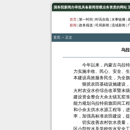
国务院新闻办审批具备新闻登载业务资质的网站 互联网
首页
|
第一时间
|
时讯在线
|
水事链播
|
新闻
|
政务报道
|
司局新闻
|
流域新闻
|
首页
-> 正文
乌拉
今年以来，内蒙古乌拉特前
力实施丰收、民心、安全、生
本建设高效服务民生，为全旗
狠抓农田基础设施建设，构
火村农业水价综合改革暨末级
建设资金整合大佘太镇瓦窑淮
能力规划乌拉特前旗田间工程
和小佘太供水水源工程等，进
率，加强高标准农田建设，提
切实改善农村饮水质量，构
区小型饮水及学校饮水安全工