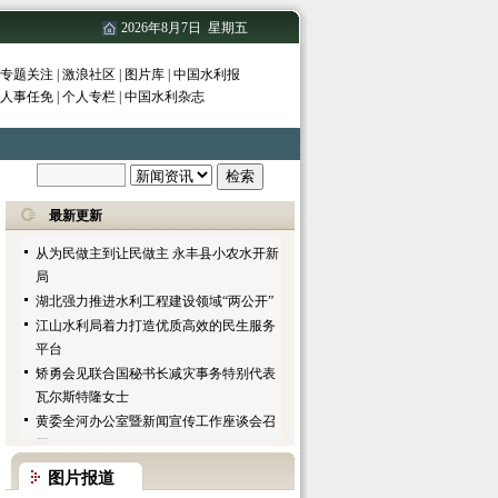
2026年8月7日 星期五
专题关注
|
激浪社区
|
图片库
|
中国水利报
水利部出台《指导意见》要求进一步加强
人事任免
|
个人专栏
|
中国水利杂志
水利建设与管理工作
共促全社会正确认识三峡和水力发电
全国政协对口协商千岛湖水资源保护工作
项城市明确今冬明春农田水利基本建设目
标任务
最新更新
聊城市冬春农建锁定七大重点
从为民做主到让民做主 永丰县小农水开新
局
湖北强力推进水利工程建设领域“两公开”
江山水利局着力打造优质高效的民生服务
平台
矫勇会见联合国秘书长减灾事务特别代表
瓦尔斯特隆女士
黄委全河办公室暨新闻宣传工作座谈会召
开
水利部与铁道部签订加强水利和铁路发展
图片报道
合作备忘录