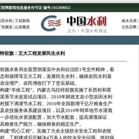
新闻信息服务许可证 编号:1012006022
基层水利
|
工程新闻
南水北调
|
广东频道
|
山东频道
公告启事
|
特前旗：五大工程发展民生水利
旗水务局全面贯彻落实中央和自治区1号文件精神，着
态和保障等五大工程，发展民生水利，确保农田水利基
农业增产、农民增收打下了坚实基础。
建“丰收工程”。内蒙古乌拉特前旗实施了长胜村和星
渠系节水改造试点项目、2010年财政支农小型农田水利
村膜下滴灌节水工程、2010年全国新增千亿斤粮食生产
及农技服务体系建设项目，以及2010年饲草地节水灌溉
一步优化水资源配置，加大节水配套，提高灌溉保证
高粮食生产能力，确保粮食的稳定生产。
建“民心工程”。实施了大佘太镇饮水安全工程和农牧
程，工程建成后可解决4万多人的饮水安全问题。抓好病