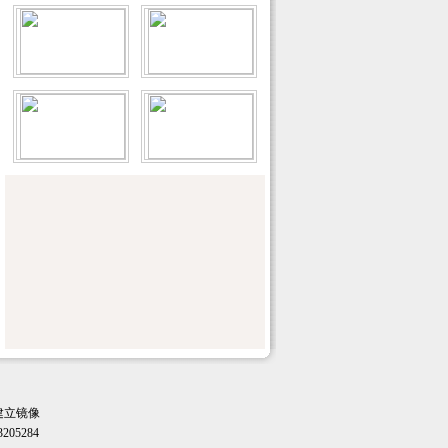
全国水利统计工作会议在山东青岛召开
河南日报：河南省答谢赴豫抗旱打井的宁
夏军区官兵
楚天金报：我省与韩国互学“治水经”
中国经济网：海外灌溉企业淘金中国沙漠
南方日报：河北：从京畿之地走向海洋
新华网：中国改造1500万亩鱼塘 投资逾千
亿
中国新闻周刊：我国有超50个城市发生地
面沉降 控制治理成难题
解放军报：海岛官兵的“幸福水事”
经济日报：千岛湖污染不起 浙皖须齐心合
作
水利部出台《指导意见》要求进一步加强
水利建设与管理工作
共促全社会正确认识三峡和水力发电
全国政协对口协商千岛湖水资源保护工作
项城市明确今冬明春农田水利基本建设目
标任务
建立镜像
聊城市冬春农建锁定七大重点
205284
从为民做主到让民做主 永丰县小农水开新