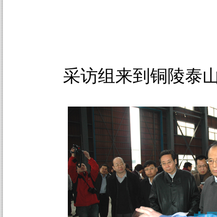
采访组来到铜陵泰