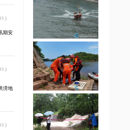
03 )
汛期安
03 )
洪涝地
03 )