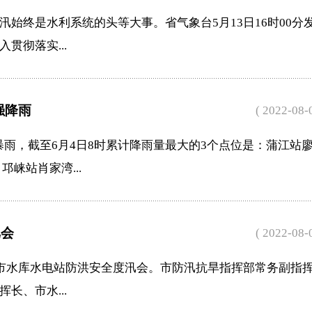
始终是水利系统的头等大事。省气象台5月13日16时00分
贯彻落实...
强降雨
( 2022-08-
到暴雨，截至6月4日8时累计降雨量最大的3个点位是：蒲江站
邛崃站肖家湾...
汛会
( 2022-08-
全市水库水电站防洪安全度汛会。市防汛抗旱指挥部常务副指
长、市水...