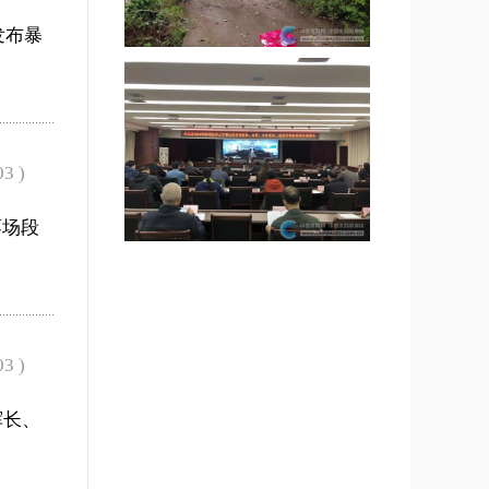
发布暴
03 )
廖场段
03 )
挥长、