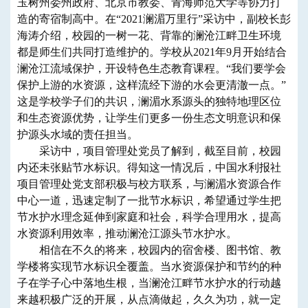
玉树州委州政府、北京市教委、青海师范大学等协力打
造的寄宿制高中。在“2021澜湄万里行”采访中，副校长彭
海涛介绍，校园的一树一花、背靠的澜沧江畔卫生环境
都是师生们共同打造维护的。学校从2021年9月开始结合
澜沧江流域保护，开设特色生态教育课程。“我们要学会
保护上游的水资源，这样流经下游的水会更清澈一点。”
这是学校学子们的共识，澜湄水系源头的独特地理区位
和生态资源优势，让学生们更多一份生态文明意识和保
护源头水域的责任担当。
采访中，项目管理处党员了解到，截至目前，校园
内还未张贴节水标识。得知这一情况后，中国水利报社
项目管理处党支部积极与校方联系，与澜湄水资源合作
中心一道，迅速定制了一批节水标识，希望通过学生把
节水护水理念延伸到家庭和社会，科学合理用水，提高
水资源利用效率，推动澜沧江源头节水护水。
相信在不久的将来，校园内的宿舍楼、图书馆、教
学楼将实现节水标识全覆盖。当水资源保护和节约的种
子在学子心中落地生根，当澜沧江畔节水护水的行动越
来越积极广泛的开展，从点滴做起，久久为功，就一定