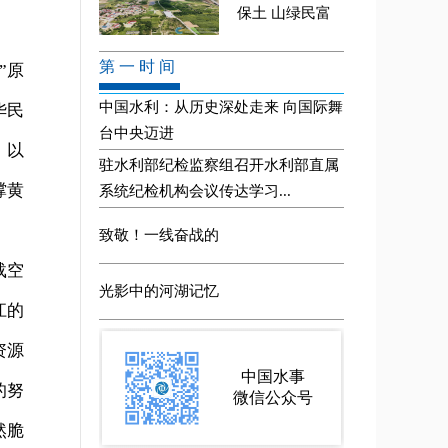
”原
华民
、以
撑黄
载空
江的
资源
的努
然脆