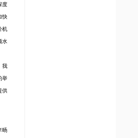
深度
加快
价机
额水
。我
的举
提供
李旸