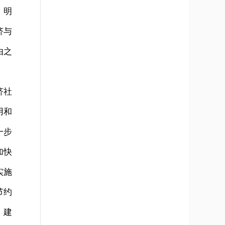
，明
济与
由之
济社
用和
一步
加快
实施
节约
，建