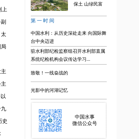
到上
务副
。太
副局
大主
会主
署以
十九
历史
脉