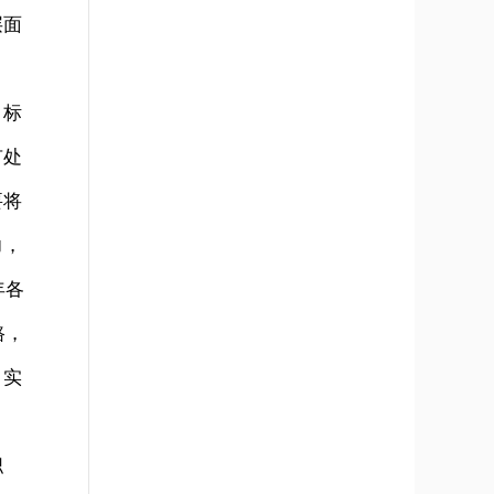
层面
目标
有处
要将
力，
年各
路，
、实
职