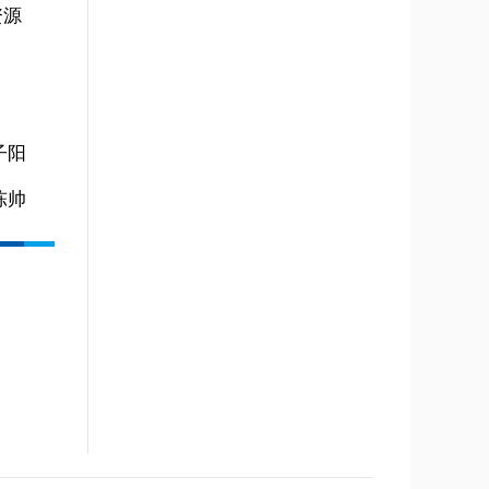
资源
子阳
陈帅