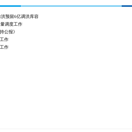
防洪预留6亿调洪库容
水量调度工作
持公报》
工作
工作