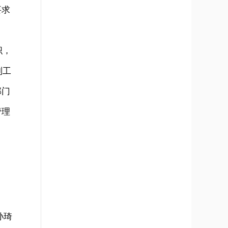
要求
织，
制工
部门
管理
孙琦