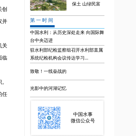
关创
议并
机关
面临
识。
的任