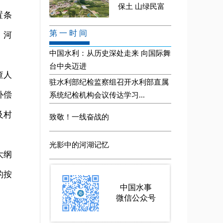
置条
、河
查人
补偿
及村
大纲
的按