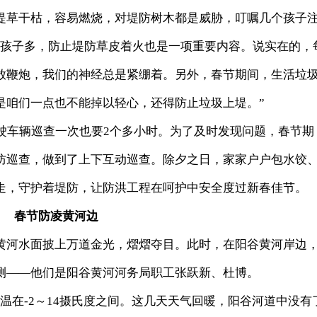
堤草干枯，容易燃烧，对堤防树木都是威胁，叮嘱几个孩子
，孩子多，防止堤防草皮着火也是一项重要内容。说实在的，
放鞭炮，我们的神经总是紧绷着。另外，春节期间，生活垃
是咱们一点也不能掉以轻心，还得防止垃圾上堤。”
车辆巡查一次也要2个多小时。为了及时发现问题，春节期
防巡查，做到了上下互动巡查。除夕之日，家家户户包水饺
走，守护着堤防，让防洪工程在呵护中安全度过新春佳节。
春节防凌黄河边
河水面披上万道金光，熠熠夺目。此时，在阳谷黄河岸边
测——他们是阳谷黄河河务局职工张跃新、杜博。
在-2～14摄氏度之间。这几天天气回暖，阳谷河道中没有