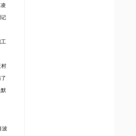
冰凌
测记
职工
近村
满了
边默
肖波