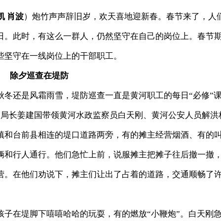
凯 肖波
）
炮竹声声辞旧岁，欢天喜地迎新春。春节来了，人
日。此时，有这么一群人，仍然坚守在自己的岗位上。春节
些坚守在一线岗位上的干部职工。
除夕巡查在堤防
还是风霜雨雪，堤防巡查一直是黄河职工的每日“必修”
局长姜建国带领黄河水政监察员白天刚、黄河公安人员解洪
镇和台前县相连的堤口道路两旁，有的摊主经营烟酒、有的
辆和行人通行。他们急忙上前，说服摊主把摊子往后撤一撤
营。在他们劝说下，摊主们让出了占着的道路，交通顺畅了
在堤脚下嘻嘻哈哈的玩耍，有的燃放“小鞭炮”。白天刚