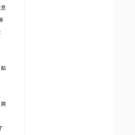
注意
每
圾
、贴
，两
了