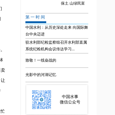
们
期
课。
林
叫卖
，让
许
急忙