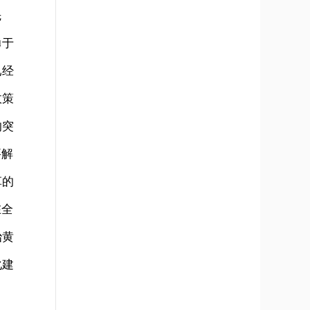
先
勇于
已经
政策
的突
要解
革的
在全
治黄
化建