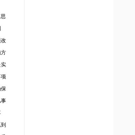
拓思
到
项改
施方
是实
事项
确保
凡事
落
抓到