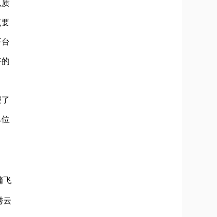
以质
点要
平台
好的
报了
单位
蒲飞
秀云