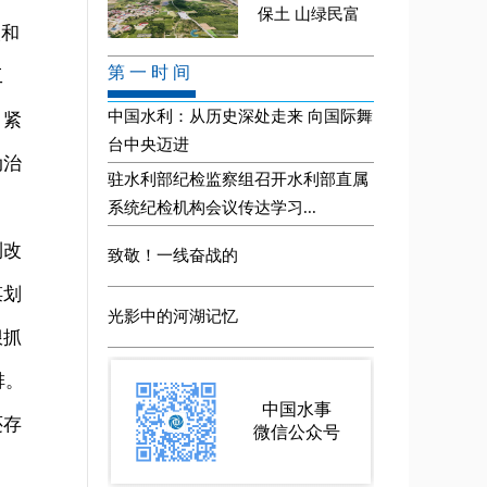
央和
工
，紧
动治
利改
谋划
狠抓
排。
还存