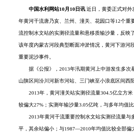
中国水利网站10月10日讯
近日，黄委正式对外发
年黄河干流唐乃亥、兰州、潼关、花园口等12个重
流控制水文站的实测径流量和悬移质输沙量，反映
该年度内蒙古河段典型断面冲淤情况，黄河下游河
重要泥沙事件。
据《公报》，2013年汛期黄河上中游发生多次暴
山陕区间汾川河新市河站、三门峡至小浪底区间西
2013年，黄河潼关站实测径流量304.5亿立方米，
较偏大27%；实测年输沙量3.05亿吨，与多年均值比较
2013年黄河干流重要控制水文站实测径流量与
平，其余站偏小；与1987—2010年均值比较全